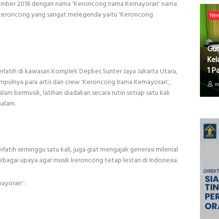
sember 2016 dengan nama 'Keroncong Irama Kemayoran' nama
up keroncong yang sangat melegenda yaitu 'Keroncong
Ne
Gur
Kel
1 P
rlatih di kawasan Komplek Depkes Sunter Jaya Jakarta Utara,
pulnya para artis dan crew 'Keroncong Irama Kemayoran',
m
m bermusik, latihan diadakan secara rutin setiap satu kali
malam.
latih seminggu satu kali, juga giat mengajak generasi milenial
sebagai upaya agar musik keroncong tetap lestari di Indonesia.
ayoran' :