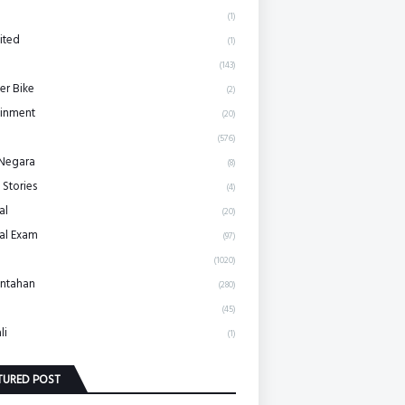
(1)
ited
(1)
(143)
r Bike
(2)
ainment
(20)
(576)
 Negara
(8)
 Stories
(4)
al
(20)
al Exam
(97)
(1020)
ntahan
(280)
(45)
li
(1)
TURED POST