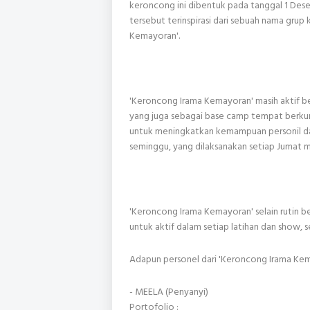
keroncong ini dibentuk pada tanggal 1 De
tersebut terinspirasi dari sebuah nama gr
Kemayoran'.
'Keroncong Irama Kemayoran' masih aktif be
yang juga sebagai base camp tempat berkum
untuk meningkatkan kemampuan personil dala
seminggu, yang dilaksanakan setiap Jumat 
'Keroncong Irama Kemayoran' selain rutin ber
untuk aktif dalam setiap latihan dan show, 
Adapun personel dari 'Keroncong Irama Kem
- MEELA (Penyanyi)
Portofolio :