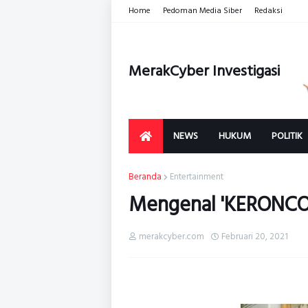
Home
Pedoman Media Siber
Redaksi
MerakCyber Investigasi
NEWS
HUKUM
POLITIK
Beranda
Entertainment
Mengenal 'KERONC
merakcyber.com
Februari 20, 2021