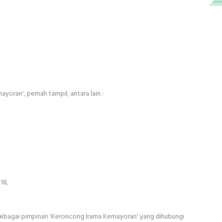
oran', pernah tampil, antara lain :
18,
sebagai pimpinan 'Keroncong Irama Kemayoran' yang dihubungi