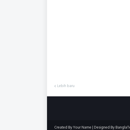
Lebih baru
Created By
Your Name
| Designed By
BanglaT