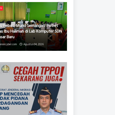
ws
u Hebat, Murid Semangat! Potret
as Ibu Halimah di Lab Komputer SDN
asar Baru
erakcyber.com
Agustus 04, 2026