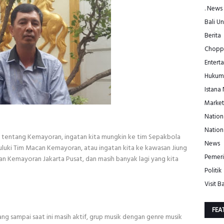
. News
Bali Un
Berita
Choppe
Entert
Hukum
Istana
Market
Nation
Nation
ara tentang Kemayoran, ingatan kita mungkin ke tim Sepakbola
News
dijuluki Tim Macan Kemayoran, atau ingatan kita ke kawasan Jiung
Pemeri
n Kemayoran Jakarta Pusat, dan masih banyak lagi yang kita
Politik
Visit Ba
FEA
g sampai saat ini masih aktif, grup musik dengan genre musik