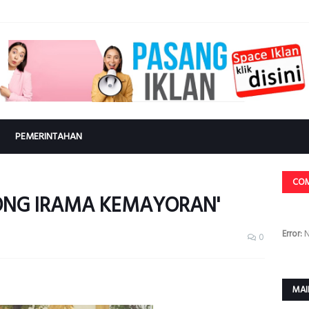
PEMERINTAHAN
CO
ONG IRAMA KEMAYORAN'
Error:
N
0
MAI