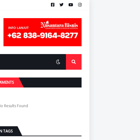
MMENTS
o Results Found
N TAGS