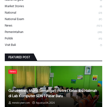
(8)
Market Stories
(4)
National
(20)
National Exam
(97)
News
(1021)
Pemerintahan
(280)
Politik
(45)
Visit Bali
(1)
FEATURED POST
News
Guru Hebat, Murid Semangat! Potret Kelas Ibu Halimah
di Lab Komputer SDN 1 Pasar Baru
merakcyber.com
Agustus 04, 2026