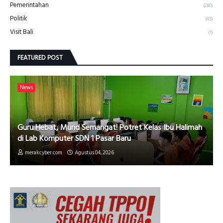
Pemerintahan
(280)
Politik
(45)
Visit Bali
(1)
FEATURED POST
News
Guru Hebat, Murid Semangat! Potret Kelas Ibu Halimah
di Lab Komputer SDN 1 Pasar Baru
merakcyber.com
Agustus 04, 2026