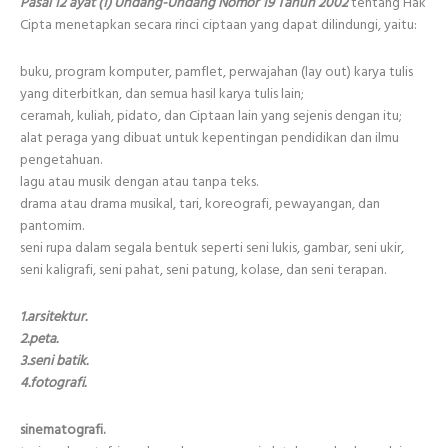
Pasal 12 ayat (1) Undang-Undang Nomor 19 Tahun 2002
tentang Hak
Cipta menetapkan secara rinci ciptaan yang dapat dilindungi, yaitu:
buku, program komputer, pamflet, perwajahan (lay out) karya tulis
yang diterbitkan, dan semua hasil karya tulis lain;
ceramah, kuliah, pidato, dan Ciptaan lain yang sejenis dengan itu;
alat peraga yang dibuat untuk kepentingan pendidikan dan ilmu
pengetahuan.
lagu atau musik dengan atau tanpa teks.
drama atau drama musikal, tari, koreografi, pewayangan, dan
pantomim.
seni rupa dalam segala bentuk seperti seni lukis, gambar, seni ukir,
seni kaligrafi, seni pahat, seni patung, kolase, dan seni terapan.
1.arsitektur.
2.peta.
3.seni batik.
4.fotografi.
sinematografi.