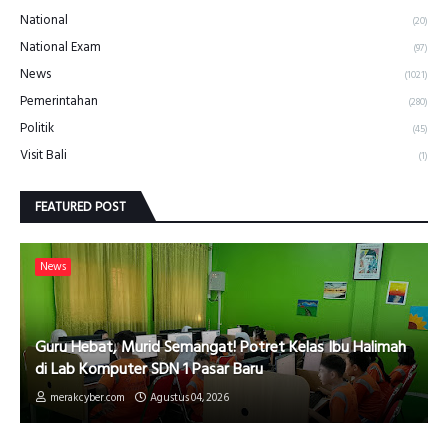
National
(20)
National Exam
(97)
News
(1021)
Pemerintahan
(280)
Politik
(45)
Visit Bali
(1)
FEATURED POST
News
Guru Hebat, Murid Semangat! Potret Kelas Ibu Halimah
di Lab Komputer SDN 1 Pasar Baru
merakcyber.com
Agustus 04, 2026