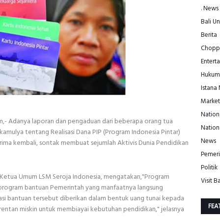
. News
Bali Un
Berita
Choppe
Entert
Hukum
Istana
Market
Nation
 Adanya laporan dan pengaduan dari beberapa orang tua
Nation
kamulya tentang Realisasi Dana PIP (Program Indonesia Pintar)
News
rima kembali, sontak membuat sejumlah Aktivis Dunia Pendidikan
Pemeri
Politik
 Ketua Umum LSM Seroja Indonesia, mengatakan,"Program
Visit Ba
tu program bantuan Pemerintah yang manfaatnya langsung
i bantuan tersebut diberikan dalam bentuk uang tunai kepada
FEA
u rentan miskin untuk membiayai kebutuhan pendidikan," jelasnya