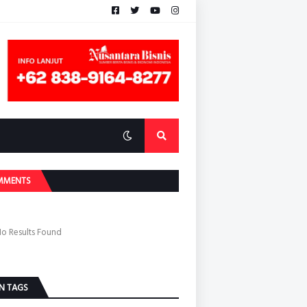
MMENTS
o Results Found
N TAGS