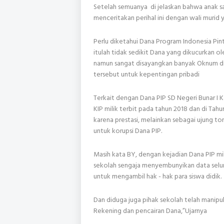
Setelah semuanya di jelaskan bahwa anak s
menceritakan perihal ini dengan wali murid y
Perlu diketahui Dana Program Indonesia Pin
itulah tidak sedikit Dana yang dikucurkan o
namun sangat disayangkan banyak Oknum di 
tersebut untuk kepentingan pribadi
Terkait dengan Dana PIP SD Negeri Bunar I
KIP milik terbit pada tahun 2018 dan di Ta
karena prestasi, melainkan sebagai ujung 
untuk korupsi Dana PIP.
Masih kata BY, dengan kejadian Dana PIP mi
sekolah sengaja menyembunyikan data selu
untuk mengambil hak - hak para siswa didik.
Dan diduga juga pihak sekolah telah manip
Rekening dan pencairan Dana,”Ujarnya