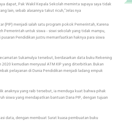
aya dapat, Pak Wakil Kepala Sekolah meminta supaya saya tidak
ang lain, sebab alasannya takut ricuh,”Jelas nya
tar (PIP) menjadi salah satu program pokok Pemerintah, Karena
leh Pemerintah untuk siswa - siswi sekolah yang tidak mampu,
pusaran Pendidikan justru memanfaatkan haknya para siswa
 Kecamatan Sukamulya tersebut, berdasarkan data buku Rekening
hun 2020 kemudian menyusul ATM KIP yang diterbitkan. Bukan
tombak pelayanan di Dunia Pendidikan menjadi ladang empuk
lik anaknya yang raib tersebut, ia menduga kuat bahwa pihak
ruh siswa yang mendapatkan bantuan Dana PIP, dengan tujuan
ulasi data, dengan membuat Surat kuasa pembuatan buku