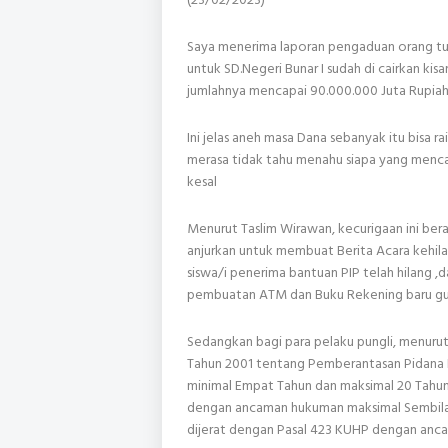
Saya menerima laporan pengaduan orang tua 
untuk SD.Negeri Bunar I sudah di cairkan ki
jumlahnya mencapai 90.000.000 Juta Rupiah
Ini jelas aneh masa Dana sebanyak itu bisa r
merasa tidak tahu menahu siapa yang mencai
kesal
Menurut Taslim Wirawan, kecurigaan ini beraw
anjurkan untuk membuat Berita Acara kehil
siswa/i penerima bantuan PIP telah hilang ,
pembuatan ATM dan Buku Rekening baru gun
Sedangkan bagi para pelaku pungli, menurut
Tahun 2001 tentang Pemberantasan Pidana K
minimal Empat Tahun dan maksimal 20 Tahun. 
dengan ancaman hukuman maksimal Sembilan
dijerat dengan Pasal 423 KUHP dengan anc