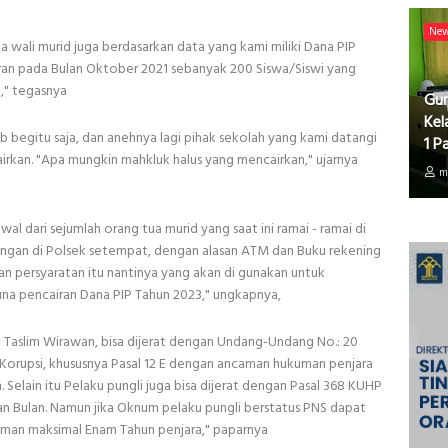
Ne
wali murid juga berdasarkan data yang kami miliki Dana PIP
saran pada Bulan Oktober 2021 sebanyak 200 Siswa/Siswi yang
," tegasnya
Gur
Kel
aib begitu saja, dan anehnya lagi pihak sekolah yang kami datangi
1 P
rkan. "Apa mungkin mahkluk halus yang mencairkan," ujarnya
m
al dari sejumlah orang tua murid yang saat ini ramai - ramai di
angan di Polsek setempat, dengan alasan ATM dan Buku rekening
dan persyaratan itu nantinya yang akan di gunakan untuk
a pencairan Dana PIP Tahun 2023," ungkapnya,
 Taslim Wirawan, bisa dijerat dengan Undang-Undang No.: 20
orupsi, khususnya Pasal 12 E dengan ancaman hukuman penjara
Selain itu Pelaku pungli juga bisa dijerat dengan Pasal 368 KUHP
 Bulan. Namun jika Oknum pelaku pungli berstatus PNS dapat
aman maksimal Enam Tahun penjara," paparnya