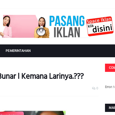
PEMERINTAHAN
CO
unar l Kemana Larinya.???
Error:
N
0
MAI