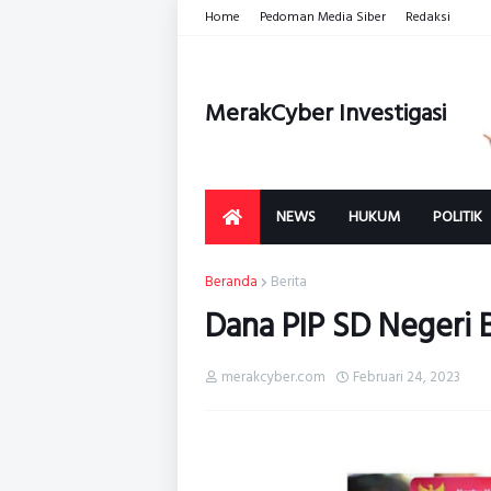
Home
Pedoman Media Siber
Redaksi
MerakCyber Investigasi
NEWS
HUKUM
POLITIK
Beranda
Berita
Dana PIP SD Negeri B
merakcyber.com
Februari 24, 2023