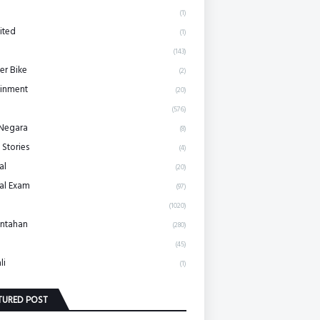
(1)
ited
(1)
(143)
r Bike
(2)
ainment
(20)
(576)
 Negara
(8)
 Stories
(4)
al
(20)
al Exam
(97)
(1020)
ntahan
(280)
(45)
li
(1)
TURED POST