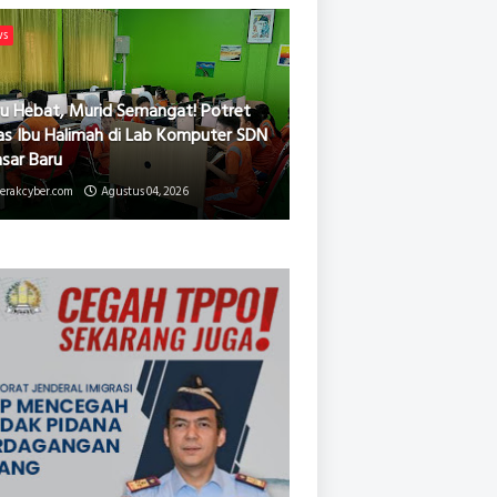
ws
u Hebat, Murid Semangat! Potret
as Ibu Halimah di Lab Komputer SDN
asar Baru
erakcyber.com
Agustus 04, 2026