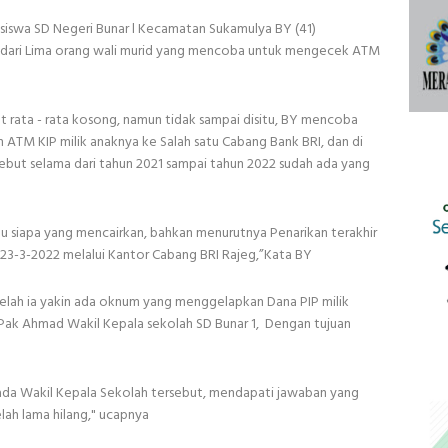
 siswa SD Negeri Bunar l Kecamatan Sukamulya BY (41)
dari Lima orang wali murid yang mencoba untuk mengecek ATM
t rata - rata kosong, namun tidak sampai disitu, BY mencoba
 ATM KIP milik anaknya ke Salah satu Cabang Bank BRI, dan di
ebut selama dari tahun 2021 sampai tahun 2022 sudah ada yang
ahu siapa yang mencairkan, bahkan menurutnya Penarikan terakhir
 23-3-2022 melalui Kantor Cabang BRI Rajeg,”Kata BY
telah ia yakin ada oknum yang menggelapkan Dana PIP milik
Pak Ahmad Wakil Kepala sekolah SD Bunar 1, Dengan tujuan
a
da Wakil Kepala Sekolah tersebut, mendapati jawaban yang
ah lama hilang," ucapnya