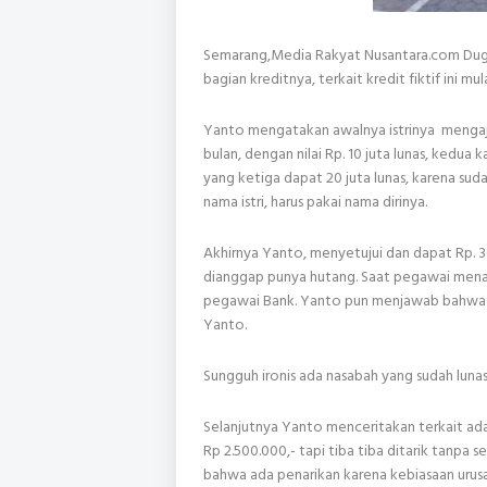
Semarang,Media Rakyat Nusantara.com Duga
bagian kreditnya, terkait kredit fiktif ini
Yanto mengatakan awalnya istrinya mengaju
bulan, dengan nilai Rp. 10 juta lunas, kedua 
yang ketiga dapat 20 juta lunas, karena sud
nama istri, harus pakai nama dirinya.
Akhirnya Yanto, menyetujui dan dapat Rp. 30
dianggap punya hutang. Saat pegawai mena
pegawai Bank. Yanto pun menjawab bahwa "I
Yanto.
Sungguh ironis ada nasabah yang sudah lunas
Selanjutnya Yanto menceritakan terkait ada
Rp 2.500.000,- tapi tiba tiba ditarik tanpa s
bahwa ada penarikan karena kebiasaan urusa