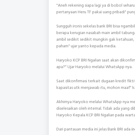
"Aneh rekening siapa lagi ya di bobol sehar
pertanyaan Heru TF pakai uang pribadi" pu
Sungguh ironis sekelas bank BRI bisa ngamb
berapa kerugian nasabah main ambil tabunga
ambil sedikit sedikit mungkin gak ketahuan,
paham" ujar yanto kepada media.
Haryoko KCP BRI Ngalian saat akan dikonfir
apa?" Ujar Haryoko melalui WhatsApp nya.
Saat dikonfirmasi terkait dugaan kredit fi
kapasitas utk menjawab itu, mohon maaf" k
Akhirnya Haryoko melalui WhatsApp nya men
diselesaikan oleh internal. Tidak ada yang 
Haryoko Kepala KCP BRI Ngalian pada warta
Dari pantauan media ini jelas Bank BRI ada