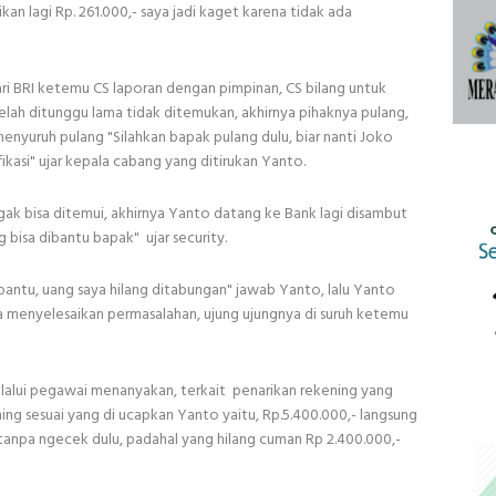
ikan lagi Rp. 261.000,- saya jadi kaget karena tidak ada
ri BRI ketemu CS laporan dengan pimpinan, CS bilang untuk
lah ditunggu lama tidak ditemukan, akhirnya pihaknya pulang,
menyuruh pulang "Silahkan bapak pulang dulu, biar nanti Joko
fikasi" ujar kepala cabang yang ditirukan Yanto.
gak bisa ditemui, akhirnya Yanto datang ke Bank lagi disambut
bisa dibantu bapak" ujar security.
antu, uang saya hilang ditabungan" jawab Yanto, lalu Yanto
a menyelesaikan permasalahan, ujung ujungnya di suruh ketemu
elalui pegawai menanyakan, terkait penarikan rekening yang
ing sesuai yang di ucapkan Yanto yaitu, Rp.5.400.000,- langsung
 tanpa ngecek dulu, padahal yang hilang cuman Rp 2.400.000,-