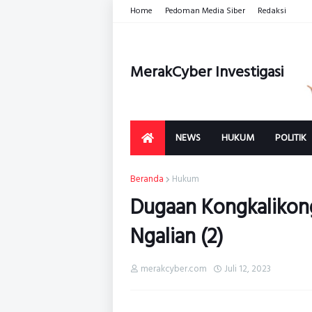
Home
Pedoman Media Siber
Redaksi
MerakCyber Investigasi
NEWS
HUKUM
POLITIK
Beranda
Hukum
Dugaan Kongkalikong 
Ngalian (2)
merakcyber.com
Juli 12, 2023