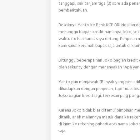
tanggapi, sekitar jam tiga (3) sore ada penar
pemberitahuan.
Besoknya Yanto ke Bank KCP BRI Ngalian da
menunggu bagian kredit namanya Joko, sete
waktu itu hari kamis saya datang. Pimpinan 
kami suruh kerumah bapak saja untuk di klari
Ditunggu beberapa hari Joko bagian kredit 
oleh sekurity dengan menanyakan "Apa yang 
Yanto pun menjawab "Banyak yang perlu dib
dihadapkan dengan pimpinan, tapi tidak bis
Joko bagian kredit lagi, terkesan ping pong.
Karena Joko tidak bisa ditemui pimpinan m
ditarik, aneh malamnya masuk dana ke reken
di kirim ke rekening pribadi atas nama Joko
saja.