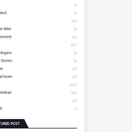
(1)
ited
(1)
(143)
r Bike
(2)
ainment
(20)
(577)
 Negara
(8)
 Stories
(4)
al
(20)
al Exam
(97)
(1021)
ntahan
(280)
(45)
li
(1)
TURED POST