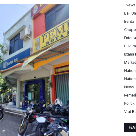
. News
Bali Un
Berita
Choppe
Entert
Hukum
Istana
Market
Nation
Nation
News
Pemeri
Politik
Visit Ba
FEA