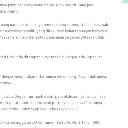
usnya pimpinan nanya uang bapak tidak segitu. Yang jadi
ngkas Yanto.
il uang nasabah seenaknya sendiri ,tanpa sepengetahuan nasabah
n seenaknya sendiri , yang ditakutkan kalau tabungan banyak di
 "Saya heran itu sistem atau permainan pegawai BRI saya tidak
masi tidak ada ditempat "Saya masih di Yogya, ada keperluan
ktif dirinya mengatakan tidak punya wewenang "Saya tidak punya
atanya.
jawab, Dugaan ini masih dalam penyelidikan internal, dan akan
diberi kapasitas untuk menjawab pertanyaan dari luar" ucapnya
wan melalui WhatsApp nya. Selasa (11/7/2023).
 indikasi pelanggaran UU Konsumen Yaitu UU No 8 Tahun 1999