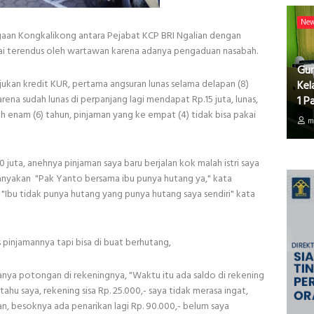
Ne
an Kongkalikong antara Pejabat KCP BRI Ngalian dengan
 mulai terendus oleh wartawan karena adanya pengaduan nasabah.
Gur
kan kredit KUR, pertama angsuran lunas selama delapan (8)
Kel
karena sudah lunas di perpanjang lagi mendapat Rp.15 juta, lunas,
1 P
ah enam (6) tahun, pinjaman yang ke empat (4) tidak bisa pakai
m
 juta, anehnya pinjaman saya baru berjalan kok malah istri saya
nyakan "Pak Yanto bersama ibu punya hutang ya," kata
bu tidak punya hutang yang punya hutang saya sendiri" kata
 pinjamannya tapi bisa di buat berhutang,
nya potongan di rekeningnya, "Waktu itu ada saldo di rekening
etahu saya, rekening sisa Rp. 25.000,- saya tidak merasa ingat,
n, besoknya ada penarikan lagi Rp. 90.000,- belum saya