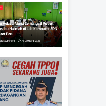
ws
u Hebat, Murid Semangat! Potret
as Ibu Halimah di Lab Komputer SDN
asar Baru
erakcyber.com
Agustus 04, 2026