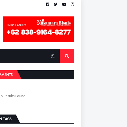
MMENTS
o Results Found
N TAGS