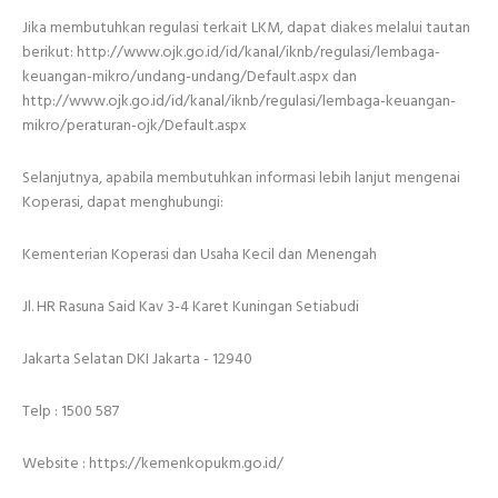
Jika membutuhkan regulasi terkait LKM, dapat diakes melalui tautan
berikut: http://www.ojk.go.id/id/kanal/iknb/regulasi/lembaga-
keuangan-mikro/undang-undang/Default.aspx dan
http://www.ojk.go.id/id/kanal/iknb/regulasi/lembaga-keuangan-
mikro/peraturan-ojk/Default.aspx
Selanjutnya, apabila membutuhkan informasi lebih lanjut mengenai
Koperasi, dapat menghubungi:
Kementerian Koperasi dan Usaha Kecil dan Menengah
Jl. HR Rasuna Said Kav 3-4 Karet Kuningan Setiabudi
Jakarta Selatan DKI Jakarta - 12940
Telp : 1500 587
Website : https://kemenkopukm.go.id/