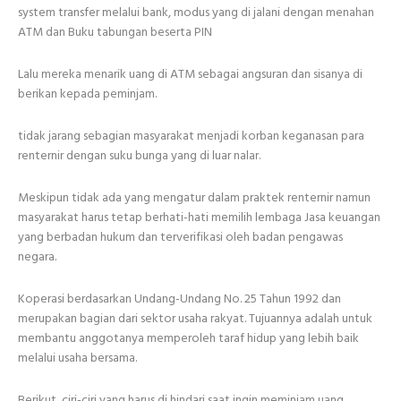
system transfer melalui bank, modus yang di jalani dengan menahan
ATM dan Buku tabungan beserta PIN
Lalu mereka menarik uang di ATM sebagai angsuran dan sisanya di
berikan kepada peminjam.
tidak jarang sebagian masyarakat menjadi korban keganasan para
renternir dengan suku bunga yang di luar nalar.
Meskipun tidak ada yang mengatur dalam praktek renternir namun
masyarakat harus tetap berhati-hati memilih lembaga Jasa keuangan
yang berbadan hukum dan terverifikasi oleh badan pengawas
negara.
Koperasi berdasarkan Undang-Undang No. 25 Tahun 1992 dan
merupakan bagian dari sektor usaha rakyat. Tujuannya adalah untuk
membantu anggotanya memperoleh taraf hidup yang lebih baik
melalui usaha bersama.
Berikut ciri-ciri yang harus di hindari saat ingin meminjam uang