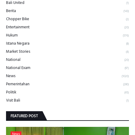
Bali United
(1)
Berita
(143)
Chopper Bike
(2)
Entertainment
(20)
Hukum
(576)
Istana Negara
(8)
Market Stories
(4)
National
(20)
National Exam
(97)
News
(1020)
Pemerintahan
(280)
Politik
(45)
Visit Bali
(1)
FEATURED POST
News