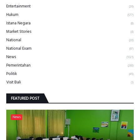
Entertainment
(20)
Hukum
(577)
Istana Negara
(8)
Market Stories
(4)
National
(20)
National Exam
(97)
News
(1021)
Pemerintahan
(280)
Politik
(45)
Visit Bali
(1)
FEATURED POST
News