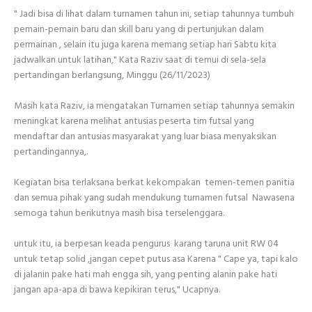
" Jadi bisa di lihat dalam turnamen tahun ini, setiap tahunnya tumbuh
pemain-pemain baru dan skill baru yang di pertunjukan dalam
permainan , selain itu juga karena memang setiap hari Sabtu kita
jadwalkan untuk latihan," Kata Raziv saat di temui di sela-sela
pertandingan berlangsung, Minggu (26/11/2023)
Masih kata Raziv, ia mengatakan Turnamen setiap tahunnya semakin
meningkat karena melihat antusias peserta tim futsal yang
mendaftar dan antusias masyarakat yang luar biasa menyaksikan
pertandingannya,.
Kegiatan bisa terlaksana berkat kekompakan temen-temen panitia
dan semua pihak yang sudah mendukung turnamen futsal Nawasena
semoga tahun berikutnya masih bisa terselenggara.
untuk itu, ia berpesan keada pengurus karang taruna unit RW 04
untuk tetap solid ,jangan cepet putus asa Karena " Cape ya, tapi kalo
di jalanin pake hati mah engga sih, yang penting alanin pake hati
jangan apa-apa di bawa kepikiran terus," Ucapnya.