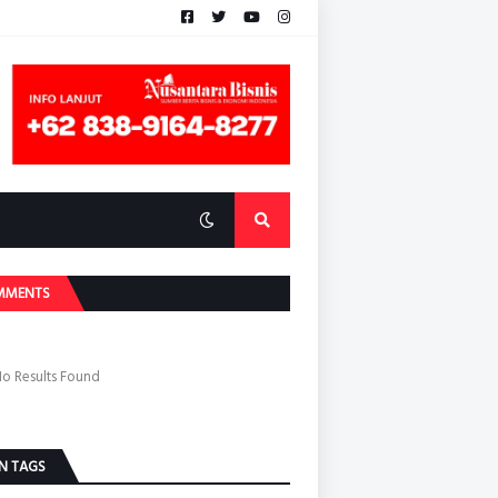
MMENTS
o Results Found
N TAGS