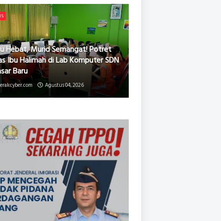
ws
u Hebat, Murid Semangat! Potret
as Ibu Halimah di Lab Komputer SDN
asar Baru
erakcyber.com
Agustus 04, 2026