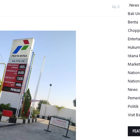
. News
0
Bali Un
Berita
Choppe
Entert
Hukum
Istana
Market
Nation
Nation
News
Pemeri
Politik
Visit Ba
FEA