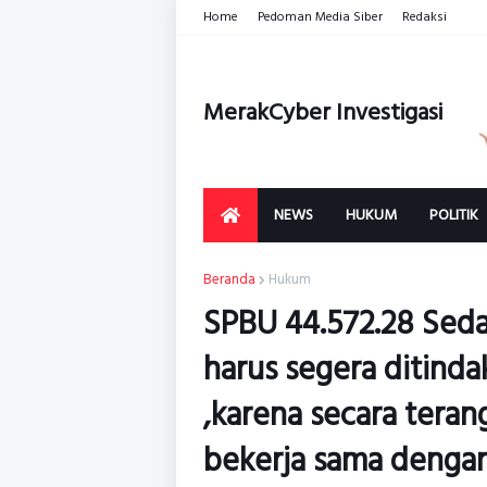
Home
Pedoman Media Siber
Redaksi
MerakCyber Investigasi
NEWS
HUKUM
POLITIK
Beranda
Hukum
SPBU 44.572.28 Sed
harus segera ditind
,karena secara tera
bekerja sama dengan 