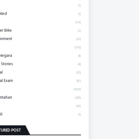
(1)
ited
(1)
(143)
r Bike
(2)
ainment
(20)
(576)
 Negara
(8)
 Stories
(4)
al
(20)
al Exam
(97)
(1020)
ntahan
(280)
(45)
li
(1)
TURED POST