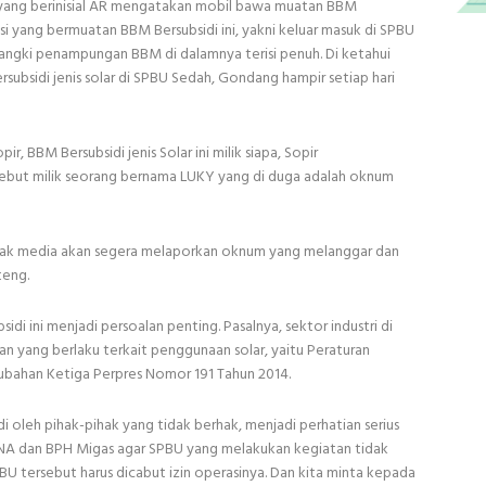
 yang berinisial AR mengatakan mobil bawa muatan BBM
kasi yang bermuatan BBM Bersubsidi ini, yakni keluar masuk di SPBU
angki penampungan BBM di dalamnya terisi penuh. Di ketahui
ubsidi jenis solar di SPBU Sedah, Gondang hampir setiap hari
 BBM Bersubsidi jenis Solar ini milik siapa, Sopir
ebut milik seorang bernama LUKY yang di duga adalah oknum
wak media akan segera melaporkan oknum yang melanggar dan
teng.
 ini menjadi persoalan penting. Pasalnya, sektor industri di
 yang berlaku terkait penggunaan solar, yaitu Peraturan
ubahan Ketiga Perpres Nomor 191 Tahun 2014.
 oleh pihak-pihak yang tidak berhak, menjadi perhatian serius
NA dan BPH Migas agar SPBU yang melakukan kegiatan tidak
U tersebut harus dicabut izin operasinya. Dan kita minta kepada