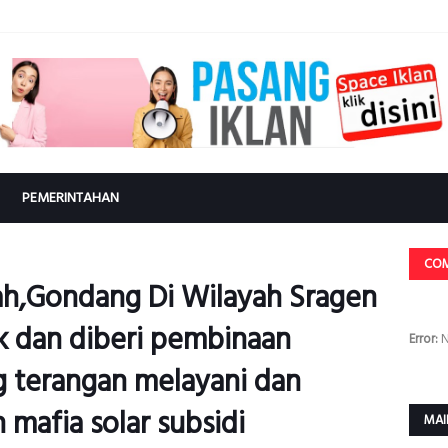
PEMERINTAHAN
CO
ah,Gondang Di Wilayah Sragen
ak dan diberi pembinaan
Error:
N
ng terangan melayani dan
mafia solar subsidi
MAI