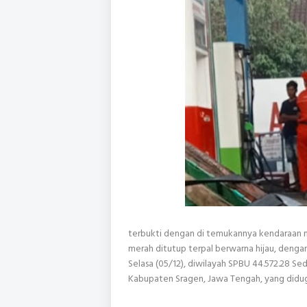
terbukti dengan di temukannya kendaraan m
merah ditutup terpal berwarna hijau, denga
Selasa (05/12), diwilayah SPBU 44.572.28 S
Kabupaten Sragen, Jawa Tengah, yang didug