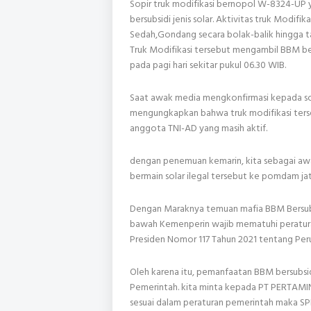
Sopir truk modifikasi bernopol W-8324-UP
bersubsidi jenis solar. Aktivitas truk Modifi
Sedah,Gondang secara bolak-balik hingga t
Truk Modifikasi tersebut mengambil BBM bers
pada pagi hari sekitar pukul 06.30 WIB.
Saat awak media mengkonfirmasi kepada sopir,
mengungkapkan bahwa truk modifikasi ters
anggota TNI-AD yang masih aktif.
dengan penemuan kemarin, kita sebagai a
bermain solar ilegal tersebut ke pomdam ja
Dengan Maraknya temuan mafia BBM Bersubsidi
bawah Kemenperin wajib mematuhi peraturan
Presiden Nomor 117 Tahun 2021 tentang Per
Oleh karena itu, pemanfaatan BBM bersubsidi
Pemerintah. kita minta kepada PT PERTAMI
sesuai dalam peraturan pemerintah maka SPB