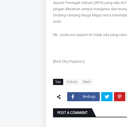
Aparat Penegak Hukum (APH) yang ada di Po
jangan dibiarkan sampai menjamur dan men
Undang-Undang Niaga Migas serta meninda
solar.
Nb : pada era seperti ini tidak ada yang na
(Red Oky Pujianto)
Tags
Hukum
News
Berbagi
POST A COMMENT