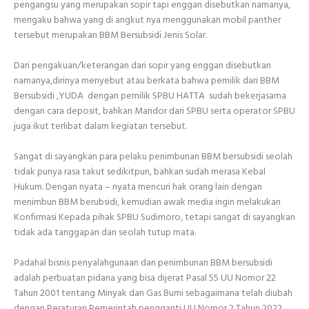
pengangsu yang merupakan sopir tapi enggan disebutkan namanya,
mengaku bahwa yang di angkut nya menggunakan mobil panther
tersebut merupakan BBM Bersubsidi Jenis Solar.
Dari pengakuan/keterangan dari sopir yang enggan disebutkan
namanya,dirinya menyebut atau berkata bahwa pemilik dari BBM
Bersubsidi ,YUDA dengan pemilik SPBU HATTA sudah bekerjasama
dengan cara deposit, bahkan Mandor dari SPBU serta operator SPBU
juga ikut terlibat dalam kegiatan tersebut.
Sangat di sayangkan para pelaku penimbunan BBM bersubsidi seolah
tidak punya rasa takut sedikitpun, bahkan sudah merasa Kebal
Hukum. Dengan nyata – nyata mencuri hak orang lain dengan
menimbun BBM berubsidi, kemudian awak media ingin melakukan
Konfirmasi Kepada pihak SPBU Sudimoro, tetapi sangat di sayangkan
tidak ada tanggapan dan seolah tutup mata.
Padahal bisnis penyalahgunaan dan penimbunan BBM bersubsidi
adalah perbuatan pidana yang bisa dijerat Pasal 55 UU Nomor 22
Tahun 2001 tentang Minyak dan Gas Bumi sebagaimana telah diubah
dengan Peraturan Pemerintah pengganti UU Nomor 2 Tahun 2022