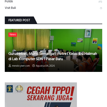
Politik
(45)
Visit Bali
(1)
FEATURED POST
News
Guru Hebat, Murid Semangat! Potret Kelas Ibu Halimah
di Lab Komputer SDN 1 Pasar Baru
merakcyber.com
Agustus 04, 2026