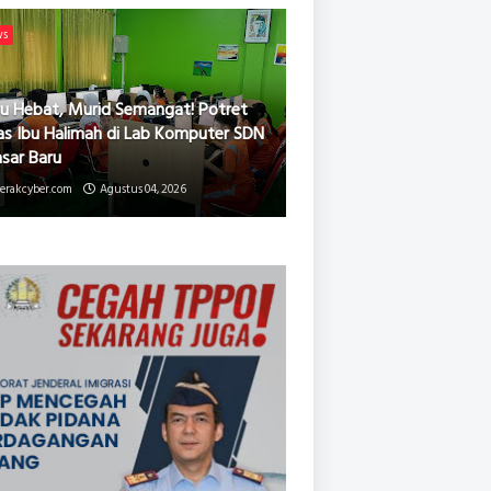
ws
u Hebat, Murid Semangat! Potret
as Ibu Halimah di Lab Komputer SDN
asar Baru
erakcyber.com
Agustus 04, 2026