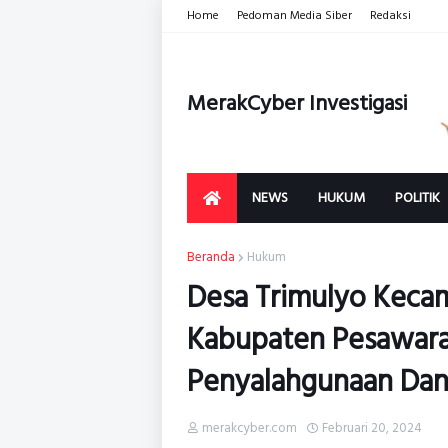
Home
Pedoman Media Siber
Redaksi
MerakCyber Investigasi
NEWS
HUKUM
POLITIK
Beranda
Hukum
Desa Trimulyo Keca
Kabupaten Pesawara
Penyalahgunaan Dan
merakcyber.com
Februari 20, 2024