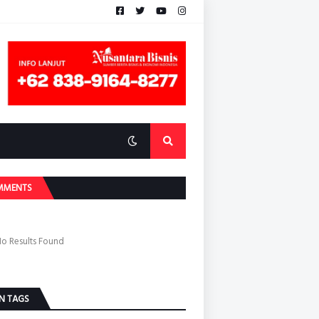
MMENTS
o Results Found
N TAGS