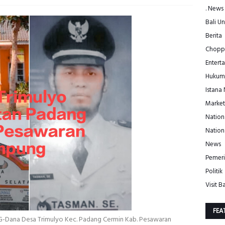
. News
Bali Un
Berita
Choppe
Entert
Hukum
Istana
Market
Nation
Nation
News
Pemeri
Politik
Visit Ba
FEA
a Desa Trimulyo Kec. Padang Cermin Kab. Pesawaran