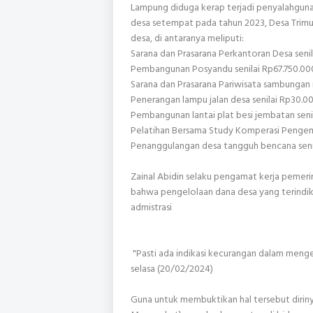
Lampung diduga kerap terjadi penyalahgun
desa setempat pada tahun 2023, Desa Trim
desa, di antaranya meliputi:
Sarana dan Prasarana Perkantoran Desa seni
Pembangunan Posyandu senilai Rp67.750.00
Sarana dan Prasarana Pariwisata sambungan int
Penerangan lampu jalan desa senilai Rp30.0
Pembangunan lantai plat besi jembatan sen
Pelatihan Bersama Study Komperasi Pengem
Penanggulangan desa tangguh bencana seni
Zainal Abidin selaku pengamat kerja peme
bahwa pengelolaan dana desa yang terindi
admistrasi
"Pasti ada indikasi kecurangan dalam meng
selasa (20/02/2024)
Guna untuk membuktikan hal tersebut diri