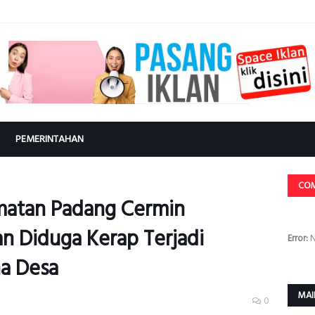
PEMERINTAHAN
CO
matan Padang Cermin
n Diduga Kerap Terjadi
Error:
N
a Desa
MAI
0