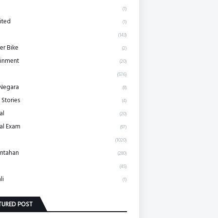
(1)
ited
(1)
(143)
r Bike
(2)
ainment
(20)
(576)
 Negara
(8)
 Stories
(4)
al
(20)
al Exam
(97)
(1020)
ntahan
(280)
(45)
li
(1)
TURED POST