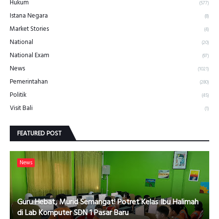
Hukum
(577)
Istana Negara
(8)
Market Stories
(4)
National
(20)
National Exam
(97)
News
(1021)
Pemerintahan
(280)
Politik
(45)
Visit Bali
(1)
FEATURED POST
News
Guru Hebat, Murid Semangat! Potret Kelas Ibu Halimah
di Lab Komputer SDN 1 Pasar Baru