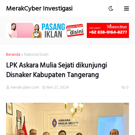
MerakCyber Investigasi
Beranda
National Exam
LPK Askara Mulia Sejati dikunjungi
Disnaker Kabupaten Tangerang
merakcyber.com
Mei 27, 2024
0