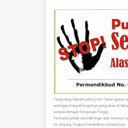
Tangerang-Merakcyber.Com-Tahun ajaran se
sehingga banyak kegiatan yang akan di laksa
sampai dengan Perguruan Tinggi.
Tentunya pihak sekolah ingin ada moment y
ke Jenjang Tingkat Pendidikan Selanjutnya.