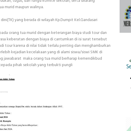
kan, tugas, dan fungsi komite sekolah, serta dilarang
ua murid maupun walinya.
a dini(TK) yang berada di wilayah Kp.Dumpit Kel.Gandasari
pada orang tua murid dengan keterangan biaya studi tour dan
asa keberatan dengan biaya di cantumkan di isi surat tersebut
i tour karena di nilai tidak terlalu penting dan menghamburkan
lebih kejadian kecelakaan yang di alami siswa/siswi SMK di
ng jawabarat maka orang tua murid berharap kemendikbud
epada pihak sekolah yang terbukti pungli