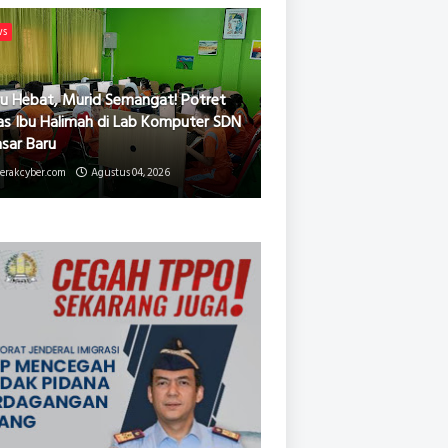
ws
u Hebat, Murid Semangat! Potret
as Ibu Halimah di Lab Komputer SDN
asar Baru
erakcyber.com
Agustus 04, 2026