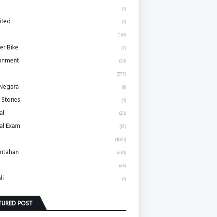
(1)
ited
(1)
(143)
r Bike
(2)
ainment
(20)
(577)
 Negara
(8)
 Stories
(4)
al
(20)
al Exam
(97)
(1021)
ntahan
(280)
(45)
li
(1)
TURED POST