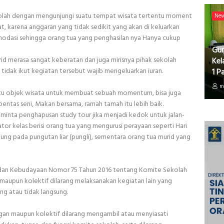
ekolah dengan mengunjungi suatu tempat wisata tertentu moment
Ne
at, karena anggaran yang tidak sedikit yang akan di keluarkan
omodasi sehingga orang tua yang penghasilan nya Hanya cukup
Gur
rid merasa sangat keberatan dan juga mirisnya pihak sekolah
Kel
tidak ikut kegiatan tersebut wajib mengeluarkan iuran.
1 P
m
Suatu objek wisata untuk membuat sebuah momentum, bisa juga
entas seni, Makan bersama, ramah tamah itu lebih baik.
eminta penghapusan study tour jika menjadi kedok untuk jalan-
nator kelas berisi orang tua yang mengurusi perayaan seperti Hari
ng pada pungutan liar (pungli), sementara orang tua murid yang
 dan Kebudayaan Nomor 75 Tahun 2016 tentang Komite Sekolah
 maupun kolektif dilarang melaksanakan kegiatan lain yang
ng atau tidak langsung.
ngan maupun kolektif dilarang mengambil atau menyiasati