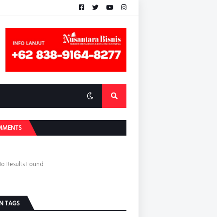
MMENTS
o Results Found
N TAGS