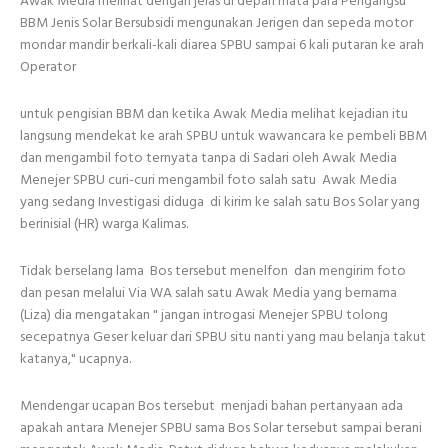
Awak Media melihat dengan jelas di depan mata para Pengangsu
BBM Jenis Solar Bersubsidi mengunakan Jerigen dan sepeda motor
mondar mandir berkali-kali diarea SPBU sampai 6 kali putaran ke arah
Operator
untuk pengisian BBM dan ketika Awak Media melihat kejadian itu
langsung mendekat ke arah SPBU untuk wawancara ke pembeli BBM
dan mengambil foto ternyata tanpa di Sadari oleh Awak Media
Menejer SPBU curi-curi mengambil foto salah satu Awak Media
yang sedang Investigasi diduga di kirim ke salah satu Bos Solar yang
berinisial (HR) warga Kalimas.
Tidak berselang lama Bos tersebut menelfon dan mengirim foto
dan pesan melalui Via WA salah satu Awak Media yang bernama
(Liza) dia mengatakan " jangan introgasi Menejer SPBU tolong
secepatnya Geser keluar dari SPBU situ nanti yang mau belanja takut
katanya," ucapnya.
Mendengar ucapan Bos tersebut menjadi bahan pertanyaan ada
apakah antara Menejer SPBU sama Bos Solar tersebut sampai berani