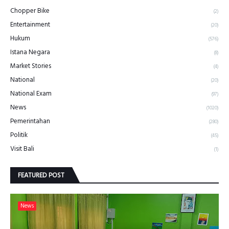
Chopper Bike
(2)
Entertainment
(20)
Hukum
(576)
Istana Negara
(8)
Market Stories
(4)
National
(20)
National Exam
(97)
News
(1020)
Pemerintahan
(280)
Politik
(45)
Visit Bali
(1)
FEATURED POST
News