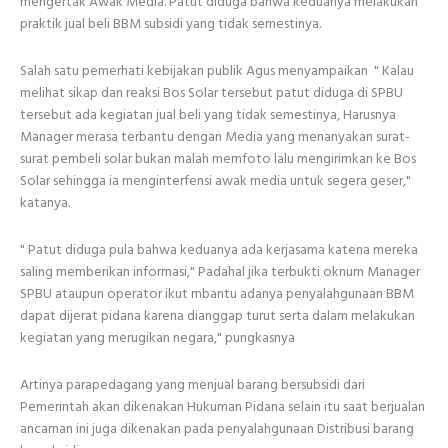
mengertak Awak Media. Patut diduga bahwa keduanya melakukan
praktik jual beli BBM subsidi yang tidak semestinya.
Salah satu pemerhati kebijakan publik Agus menyampaikan " Kalau
melihat sikap dan reaksi Bos Solar tersebut patut diduga di SPBU
tersebut ada kegiatan jual beli yang tidak semestinya, Harusnya
Manager merasa terbantu dengan Media yang menanyakan surat-
surat pembeli solar bukan malah memfoto lalu mengirimkan ke Bos
Solar sehingga ia menginterfensi awak media untuk segera geser,"
katanya.
" Patut diduga pula bahwa keduanya ada kerjasama katena mereka
saling memberikan informasi," Padahal jika terbukti oknum Manager
SPBU ataupun operator ikut mbantu adanya penyalahgunaan BBM
dapat dijerat pidana karena dianggap turut serta dalam melakukan
kegiatan yang merugikan negara," pungkasnya
Artinya parapedagang yang menjual barang bersubsidi dari
Pemerintah akan dikenakan Hukuman Pidana selain itu saat berjualan
ancaman ini juga dikenakan pada penyalahgunaan Distribusi barang