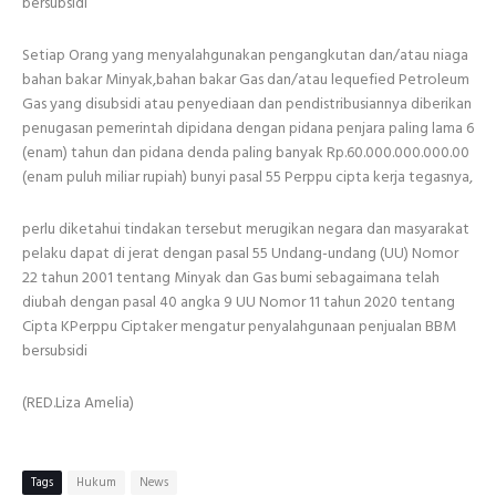
bersubsidi
Setiap Orang yang menyalahgunakan pengangkutan dan/atau niaga
bahan bakar Minyak,bahan bakar Gas dan/atau lequefied Petroleum
Gas yang disubsidi atau penyediaan dan pendistribusiannya diberikan
penugasan pemerintah dipidana dengan pidana penjara paling lama 6
(enam) tahun dan pidana denda paling banyak Rp.60.000.000.000.00
(enam puluh miliar rupiah) bunyi pasal 55 Perppu cipta kerja tegasnya,
perlu diketahui tindakan tersebut merugikan negara dan masyarakat
pelaku dapat di jerat dengan pasal 55 Undang-undang (UU) Nomor
22 tahun 2001 tentang Minyak dan Gas bumi sebagaimana telah
diubah dengan pasal 40 angka 9 UU Nomor 11 tahun 2020 tentang
Cipta KPerppu Ciptaker mengatur penyalahgunaan penjualan BBM
bersubsidi
(RED.Liza Amelia)
Tags
Hukum
News