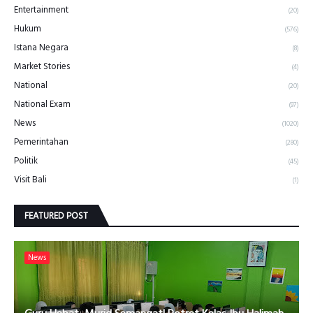
Entertainment
(20)
Hukum
(576)
Istana Negara
(8)
Market Stories
(4)
National
(20)
National Exam
(97)
News
(1020)
Pemerintahan
(280)
Politik
(45)
Visit Bali
(1)
FEATURED POST
News