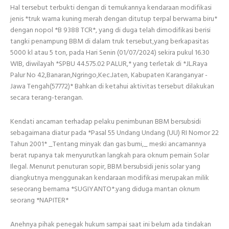
Hal tersebut terbukti dengan di temukannya kendaraan modifikasi
jenis *truk warna kuning merah dengan ditutup terpal berwarna biru*
dengan nopol *B 9388 TCR*, yang di duga telah dimodifikasi berisi
tangki penampung BBM di dalam truk tersebut,yang berkapasitas
5000 kl atau 5 ton, pada Hari Senin (01/07/2024) sekira pukul 16.30
WIB, diwilayah *SPBU 44.575.02 PALUR,* yang terletak di *JL.Raya
Palur No 42,Banaran,Ngringo,Kec.Jaten, Kabupaten Karanganyar -
Jawa Tengah(57772)* Bahkan di ketahui aktivitas tersebut dilakukan
secara terang-terangan.
Kendati ancaman terhadap pelaku penimbunan BBM bersubsidi
sebagaimana diatur pada *Pasal 55 Undang Undang (UU) RI Nomor 22
Tahun 2001* _Tentang minyak dan gas bumi,_ meski ancamannya
berat rupanya tak menyurutkan langkah para oknum pemain Solar
Ilegal. Menurut penuturan sopir, BBM bersubsidi jenis solar yang
diangkutnya menggunakan kendaraan modifikasi merupakan milik
seseorang bernama *SUGIYANTO*.yang diduga mantan oknum
seorang *NAPITER*
Anehnya pihak penegak hukum sampai saat ini belum ada tindakan