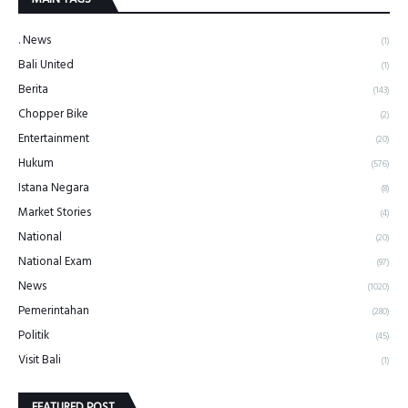
. News
(1)
Bali United
(1)
Berita
(143)
Chopper Bike
(2)
Entertainment
(20)
Hukum
(576)
Istana Negara
(8)
Market Stories
(4)
National
(20)
National Exam
(97)
News
(1020)
Pemerintahan
(280)
Politik
(45)
Visit Bali
(1)
FEATURED POST