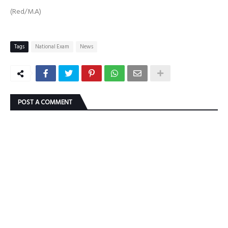
(Red/M.A)
Tags
National Exam
News
POST A COMMENT