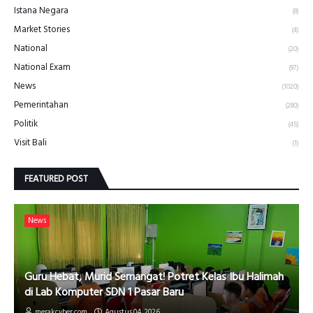
Istana Negara
(8)
Market Stories
(4)
National
(20)
National Exam
(97)
News
(1020)
Pemerintahan
(280)
Politik
(45)
Visit Bali
(1)
FEATURED POST
News
Guru Hebat, Murid Semangat! Potret Kelas Ibu Halimah
di Lab Komputer SDN 1 Pasar Baru
merakcyber.com
Agustus 04, 2026