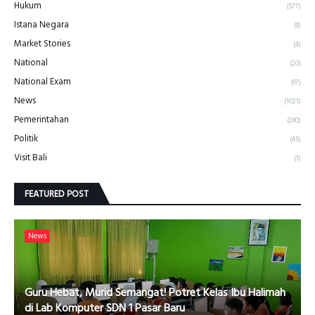
Hukum
(577)
Istana Negara
(8)
Market Stories
(4)
National
(20)
National Exam
(97)
News
(1021)
Pemerintahan
(280)
Politik
(45)
Visit Bali
(1)
FEATURED POST
News
Guru Hebat, Murid Semangat! Potret Kelas Ibu Halimah
di Lab Komputer SDN 1 Pasar Baru