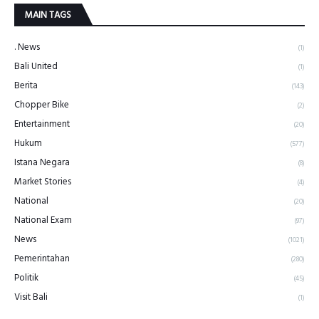
MAIN TAGS
. News
(1)
Bali United
(1)
Berita
(143)
Chopper Bike
(2)
Entertainment
(20)
Hukum
(577)
Istana Negara
(8)
Market Stories
(4)
National
(20)
National Exam
(97)
News
(1021)
Pemerintahan
(280)
Politik
(45)
Visit Bali
(1)