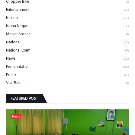
Chopper Bike
(2)
Entertainment
(20)
Hukum
(576)
Istana Negara
(8)
Market Stories
(4)
National
(20)
National Exam
(97)
News
(1020)
Pemerintahan
(280)
Politik
(45)
Visit Bali
(1)
FEATURED POST
News