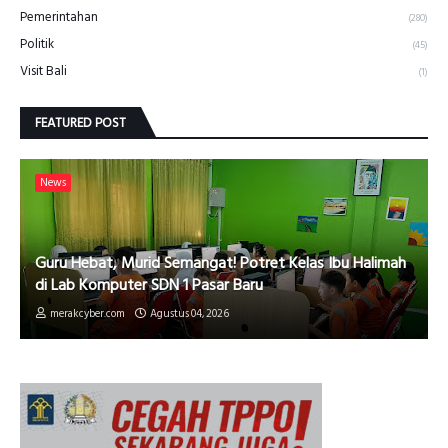
Pemerintahan
(280)
Politik
(45)
Visit Bali
(1)
FEATURED POST
News
Guru Hebat, Murid Semangat! Potret Kelas Ibu Halimah
di Lab Komputer SDN 1 Pasar Baru
merakcyber.com
Agustus 04, 2026