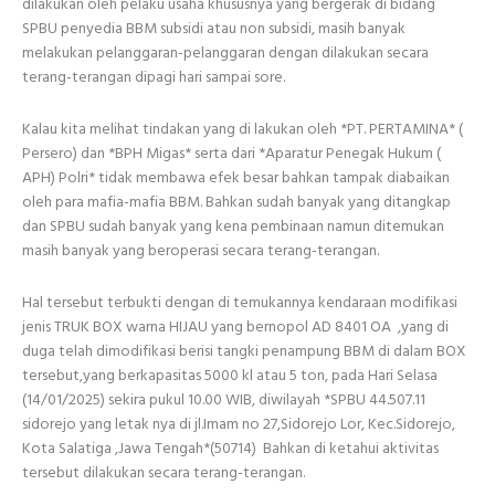
dilakukan oleh pelaku usaha khususnya yang bergerak di bidang
SPBU penyedia BBM subsidi atau non subsidi, masih banyak
melakukan pelanggaran-pelanggaran dengan dilakukan secara
terang-terangan dipagi hari sampai sore.
Kalau kita melihat tindakan yang di lakukan oleh *PT. PERTAMINA* (
Persero) dan *BPH Migas* serta dari *Aparatur Penegak Hukum (
APH) Polri* tidak membawa efek besar bahkan tampak diabaikan
oleh para mafia-mafia BBM. Bahkan sudah banyak yang ditangkap
dan SPBU sudah banyak yang kena pembinaan namun ditemukan
masih banyak yang beroperasi secara terang-terangan.
Hal tersebut terbukti dengan di temukannya kendaraan modifikasi
jenis TRUK BOX warna HIJAU yang bernopol AD 8401 OA ,yang di
duga telah dimodifikasi berisi tangki penampung BBM di dalam BOX
tersebut,yang berkapasitas 5000 kl atau 5 ton, pada Hari Selasa
(14/01/2025) sekira pukul 10.00 WIB, diwilayah *SPBU 44.507.11
sidorejo yang letak nya di jl.Imam no 27,Sidorejo Lor, Kec.Sidorejo,
Kota Salatiga ,Jawa Tengah*(50714) Bahkan di ketahui aktivitas
tersebut dilakukan secara terang-terangan.