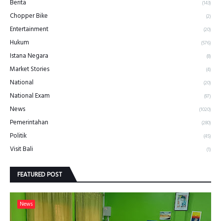
Berita
(143)
Chopper Bike
(2)
Entertainment
(20)
Hukum
(576)
Istana Negara
(8)
Market Stories
(4)
National
(20)
National Exam
(97)
News
(1020)
Pemerintahan
(280)
Politik
(45)
Visit Bali
(1)
FEATURED POST
News