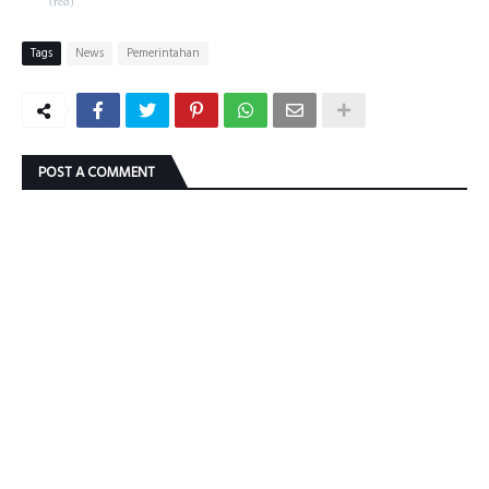
(red)
Tags
News
Pemerintahan
POST A COMMENT