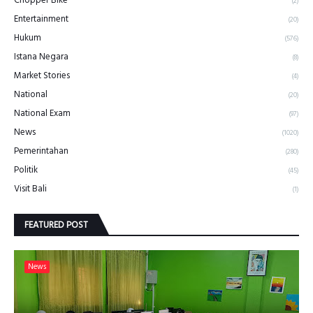
(2)
Entertainment
(20)
Hukum
(576)
Istana Negara
(8)
Market Stories
(4)
National
(20)
National Exam
(97)
News
(1020)
Pemerintahan
(280)
Politik
(45)
Visit Bali
(1)
FEATURED POST
News