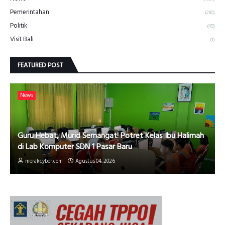
Pemerintahan
(280)
Politik
(45)
Visit Bali
(1)
FEATURED POST
News
Guru Hebat, Murid Semangat! Potret Kelas Ibu Halimah
di Lab Komputer SDN 1 Pasar Baru
merakcyber.com
Agustus 04, 2026