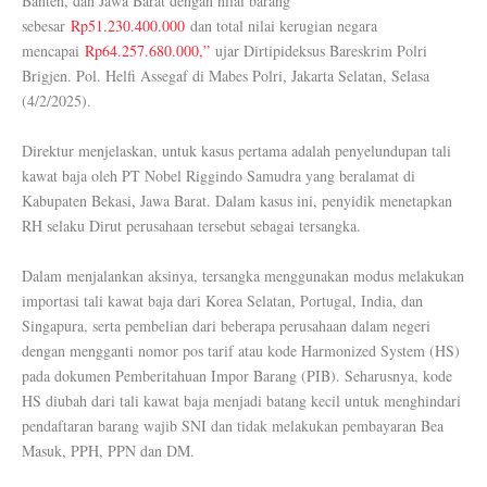
Banten, dan Jawa Barat dengan nilai barang
sebesar
Rp51.230.400.000
dan total nilai kerugian negara
mencapai
Rp64.257.680.000,”
ujar Dirtipideksus Bareskrim Polri
Brigjen. Pol. Helfi Assegaf di Mabes Polri, Jakarta Selatan, Selasa
(4/2/2025).
Direktur menjelaskan, untuk kasus pertama adalah penyelundupan tali
kawat baja oleh PT Nobel Riggindo Samudra yang beralamat di
Kabupaten Bekasi, Jawa Barat. Dalam kasus ini, penyidik menetapkan
RH selaku Dirut perusahaan tersebut sebagai tersangka.
Dalam menjalankan aksinya, tersangka menggunakan modus melakukan
importasi tali kawat baja dari Korea Selatan, Portugal, India, dan
Singapura, serta pembelian dari beberapa perusahaan dalam negeri
dengan mengganti nomor pos tarif atau kode Harmonized System (HS)
pada dokumen Pemberitahuan Impor Barang (PIB). Seharusnya, kode
HS diubah dari tali kawat baja menjadi batang kecil untuk menghindari
pendaftaran barang wajib SNI dan tidak melakukan pembayaran Bea
Masuk, PPH, PPN dan DM.