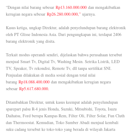
“Dengan nilai barang sebesar
Rp13.160.000.000
dan mengakibatkan
kerugian negara sebesar
Rp26.280.000.000,”
ujarnya.
Kasus ketiga, ungkap Direktur, adalah penyelundupan barang elektronik
oleh PT Glisse Indonesia Asia. Dari pengungkapan ini, terdapat 2406
barang elektronik yang disita.
Terkait modus operandi sendiri, dijelaskan bahwa perusahaan tersebut
menjual Smart Tv, Digital Tv, Washing Mesin. Setrika Listrik, LED
TV, Speaker, Tv rekondisi, Remote Tv, dll tanpa sertifikat SNI.
Penjualan dilakukan di media sosial dengan total nilai
barang
Rp18.088.400.000
dan mengakibatkan kerugian negara
sebesar
Rp5.617.680.000.
Ditambahkan Direktur, untuk kasus keempat adalah penyelundupan
sparepart palsu R-4 jenis Honda, Suzuki, Mitsubishi, Toyota, Isuzu
Daihatsu, Ford berupa Kampas Rem, Filter Oli, Filter Solar, Fun Cluth
dan Thermoostat. Kemudian, Toko Sumber Abadi menjual kembali
suku cadang tersebut ke toko-toko yang berada di wilayah Jakarta