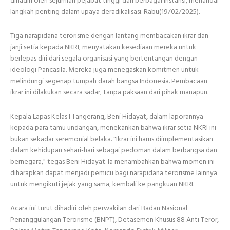
dihadiri oleh sejumlah pejabat tinggi dari berbagai instansi, menandai
langkah penting dalam upaya deradikalisasi. Rabu(19/02/2025).
Tiga narapidana terorisme dengan lantang membacakan ikrar dan
janji setia kepada NKRI, menyatakan kesediaan mereka untuk
berlepas diri dari segala organisasi yang bertentangan dengan
ideologi Pancasila. Mereka juga menegaskan komitmen untuk
melindungi segenap tumpah darah bangsa Indonesia. Pembacaan
ikrar ini dilakukan secara sadar, tanpa paksaan dari pihak manapun.
Kepala Lapas Kelas I Tangerang, Beni Hidayat, dalam laporannya
kepada para tamu undangan, menekankan bahwa ikrar setia NKRI ini
bukan sekadar seremonial belaka. "Ikrar ini harus diimplementasikan
dalam kehidupan sehari-hari sebagai pedoman dalam berbangsa dan
bernegara," tegas Beni Hidayat. Ia menambahkan bahwa momen ini
diharapkan dapat menjadi pemicu bagi narapidana terorisme lainnya
untuk mengikuti jejak yang sama, kembali ke pangkuan NKRI.
Acara ini turut dihadiri oleh perwakilan dari Badan Nasional
Penanggulangan Terorisme (BNPT), Detasemen Khusus 88 Anti Teror,