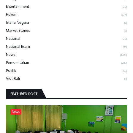
Entertainment
(20)
Hukum
(577)
Istana Negara
(8)
Market Stories
(4)
National
(20)
National Exam
(97)
News
(1021)
Pemerintahan
(280)
Politik
(45)
Visit Bali
(1)
FEATURED POST
News