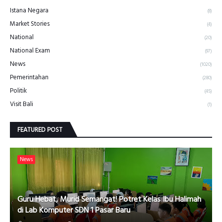
Istana Negara
(8)
Market Stories
(4)
National
(20)
National Exam
(97)
News
(1020)
Pemerintahan
(280)
Politik
(45)
Visit Bali
(1)
FEATURED POST
News
Guru Hebat, Murid Semangat! Potret Kelas Ibu Halimah
di Lab Komputer SDN 1 Pasar Baru