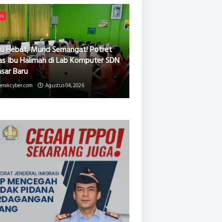
ws
u Hebat, Murid Semangat! Potret
as Ibu Halimah di Lab Komputer SDN
asar Baru
erakcyber.com
Agustus 04, 2026