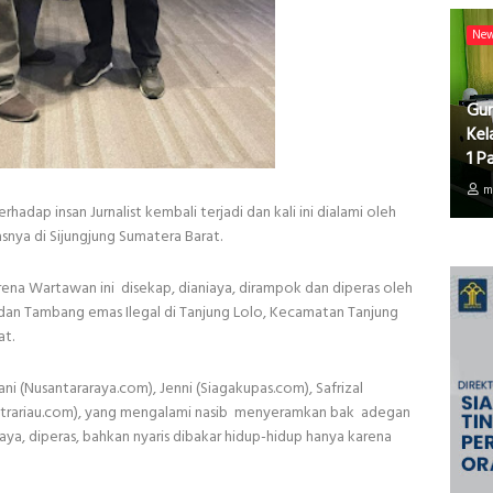
Ne
Gur
Kel
1 P
m
adap insan Jurnalist kembali terjadi dan kali ini dialami oleh
asnya di Sijungjung Sumatera Barat.
rena Wartawan ini disekap, dianiaya, dirampok dan diperas oleh
 dan Tambang emas Ilegal di Tanjung Lolo, Kecamatan Tanjung
at.
i (Nusantararaya.com), Jenni (Siagakupas.com), Safrizal
itrariau.com), yang mengalami nasib menyeramkan bak adegan
iaya, diperas, bahkan nyaris dibakar hidup-hidup hanya karena