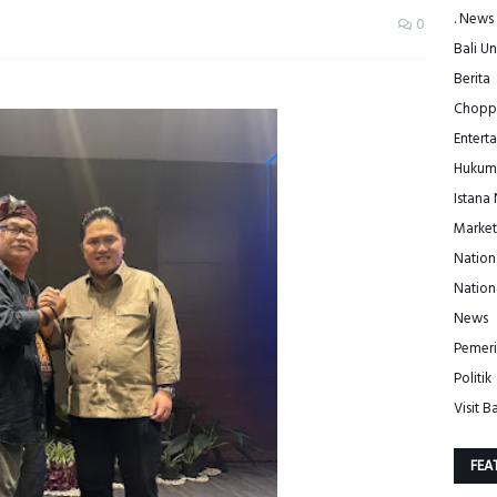
. News
0
Bali Un
Berita
Choppe
Entert
Hukum
Istana
Market
Nation
Nation
News
Pemeri
Politik
Visit Ba
FEA