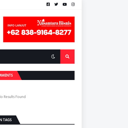
MMENTS
o Results Found
N TAGS