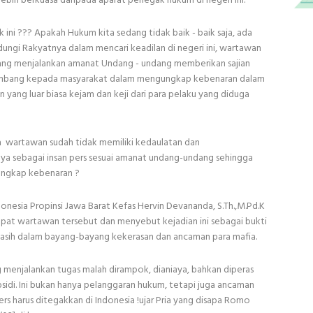
ini ??? Apakah Hukum kita sedang tidak baik - baik saja, ada
ungi Rakyatnya dalam mencari keadilan di negeri ini, wartawan
edang menjalankan amanat Undang - undang memberikan sajian
erimbang kepada masyarakat dalam mengungkap kebenaran dalam
yang luar biasa kejam dan keji dari para pelaku yang diduga
a wartawan sudah tidak memiliki kedaulatan dan
a sebagai insan pers sesuai amanat undang-undang sehingga
ungkap kebenaran ?
onesia Propinsi Jawa Barat Kefas Hervin Devananda, S.Th.,M.Pd.K
pat wartawan tersebut dan menyebut kejadian ini sebagai bukti
asih dalam bayang-bayang kekerasan dan ancaman para mafia.
 menjalankan tugas malah dirampok, dianiaya, bahkan diperas
di. Ini bukan hanya pelanggaran hukum, tetapi juga ancaman
s harus ditegakkan di Indonesia !ujar Pria yang disapa Romo