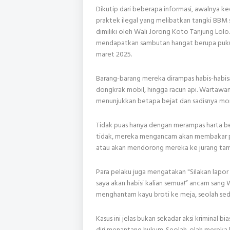
Dikutip dari beberapa informasi, awalnya k
praktek ilegal yang melibatkan tangki BBM s
dimiliki oleh Wali Jorong Koto Tanjung Lolo
mendapatkan sambutan hangat berupa puku
maret 2025.
Barang-barang mereka dirampas habis-habisan
dongkrak mobil, hingga racun api. Wartawan
menunjukkan betapa bejat dan sadisnya mora
Tidak puas hanya dengan merampas harta ben
tidak, mereka mengancam akan membakar pa
atau akan mendorong mereka ke jurang tamb
Para pelaku juga mengatakan "Silakan lapor 
saya akan habisi kalian semua!” ancam sang 
menghantam kayu broti ke meja, seolah se
Kasus ini jelas bukan sekadar aksi kriminal b
diri menantang hukum. Seolah-olah mereka l