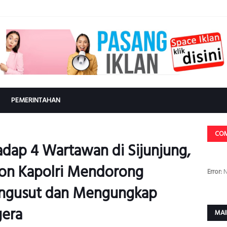
PEMERINTAHAN
CO
adap 4 Wartawan di Sijunjung,
n Kapolri Mendorong
Error:
N
ngusut dan Mengungkap
gera
MAI