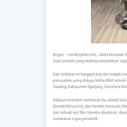
Bogor - merakcyber.com,- Aksi kekerasan terh
insan jurnalist yang sedang menjalankan tug
Dan tindakan ini Sungguh keji dan biadab ka
para pelaku yang diduga Mafia BBM subsidi
Gadang, Kabupaten Sijunjung, Sumatera Bar
Adapun keempat wartawan itu, adalah Suryan
(Detakfakta.com), dan Hendra Gunawan (M
dari sebuah seri film. Mereka dirampok, dian
melakukan tugas jurnalistik.