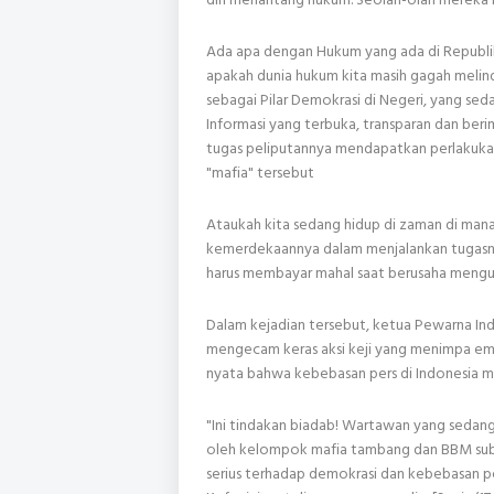
Ada apa dengan Hukum yang ada di Republik 
apakah dunia hukum kita masih gagah melind
sebagai Pilar Demokrasi di Negeri, yang s
Informasi yang terbuka, transparan dan b
tugas peliputannya mendapatkan perlakukan 
"mafia" tersebut
Ataukah kita sedang hidup di zaman di man
kemerdekaannya dalam menjalankan tugasny
harus membayar mahal saat berusaha meng
Dalam kejadian tersebut, ketua Pewarna Ind
mengecam keras aksi keji yang menimpa em
nyata bahwa kebebasan pers di Indonesia m
"Ini tindakan biadab! Wartawan yang sedang
oleh kelompok mafia tambang dan BBM subsi
serius terhadap demokrasi dan kebebasan per