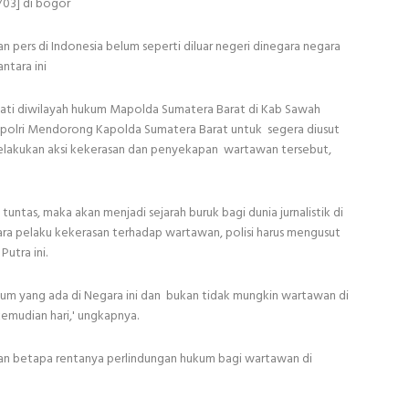
/03] di bogor
n pers di Indonesia belum seperti diluar negeri dinegara negara
ntara ini
wati diwilayah hukum Mapolda Sumatera Barat di Kab Sawah
apolri Mendorong Kapolda Sumatera Barat untuk segera diusut
elakukan aksi kekerasan dan penyekapan wartawan tersebut,
tuntas, maka akan menjadi sejarah buruk bagi dunia jurnalistik di
para pelaku kekerasan terhadap wartawan, polisi harus mengusut
Putra ini.
ukum yang ada di Negara ini dan bukan tidak mungkin wartawan di
kemudian hari,' ungkapnya.
kkan betapa rentanya perlindungan hukum bagi wartawan di