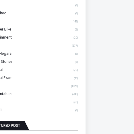
(1)
ited
(1)
(143)
r Bike
(2)
ainment
(20)
(577)
 Negara
(8)
 Stories
(4)
al
(20)
al Exam
(97)
(1021)
ntahan
(280)
(45)
li
(1)
TURED POST