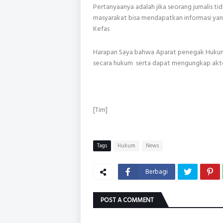
Pertanyaanya adalah jika seorang jurnalis 
masyarakat bisa mendapatkan informasi yang
Kefas
Harapan Saya bahwa Aparat penegak Huku
secara hukum serta dapat mengungkap aktor 
[Tim]
Tags
Hukum
News
Berbagi
POST A COMMENT