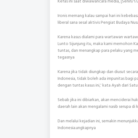
Kefas ini saat diwawancara media, [Senin/17
Ironis memang kalau sampai hari ini kebebasa
liberal sana sesal aktivis Pengiat Budaya Nusa
Karena kasus dialami para wartawan warta
Lunto Sijunjung itu, maka kami memohon K
tuntas, dan menangkap para pelaku yang m
tegasnya
Karena jika tidak diungkap dan diusut secara 
Indonesia, tidak boleh ada impunitas bagi 
dengan tuntas kasus ini,' kata Ayah dari Satu 
Sebab jika ini dibiarkan, akan menciderai h
daerah lain akan mengalami nasib serupa di 
Dan melalui kejadian ini, semakin menunju
Indonesia.ungkapnya