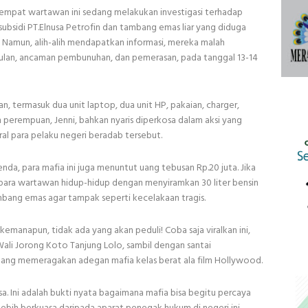
eempat wartawan ini sedang melakukan investigasi terhadap
ubsidi PT.Elnusa Petrofin dan tambang emas liar yang diduga
. Namun, alih-alih mendapatkan informasi, mereka malah
lan, ancaman pembunuhan, dan pemerasan, pada tanggal 13-14
, termasuk dua unit laptop, dua unit HP, pakaian, charger,
 perempuan, Jenni, bahkan nyaris diperkosa dalam aksi yang
l para pelaku negeri beradab tersebut.
da, para mafia ini juga menuntut uang tebusan Rp.20 juta. Jika
ra wartawan hidup-hidup dengan menyiramkan 30 liter bensin
ang emas agar tampak seperti kecelakaan tragis.
kemanapun, tidak ada yang akan peduli! Coba saja viralkan ini,
Wali Jorong Koto Tanjung Lolo, sambil dengan santai
dang memeragakan adegan mafia kelas berat ala film Hollywood.
iasa. Ini adalah bukti nyata bagaimana mafia bisa begitu percaya
ebih berkuasa daripada aparat penegak hukum di negeri ini.