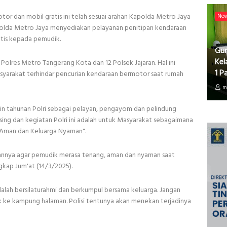
or dan mobil gratis ini telah sesuai arahan Kapolda Metro Jaya
Ne
 Polda Metro Jaya menyediakan pelayanan penitipan kendaraan
atis kepada pemudik.
Gur
Kel
r Polres Metro Tangerang Kota dan 12 Polsek Jajaran. Hal ini
1 P
asyarakat terhindar pencurian kendaraan bermotor saat rumah
m
utin tahunan Polri sebagai pelayan, pengayom dan pelindung
ing dan kegiatan Polri ini adalah untuk Masyarakat sebagaimana
k Aman dan Keluarga Nyaman".
juannya agar pemudik merasa tenang, aman dan nyaman saat
kap Jum'at (14/3/2025).
adalah bersilaturahmi dan berkumpul bersama keluarga. Jangan
ik ke kampung halaman. Polisi tentunya akan menekan terjadinya