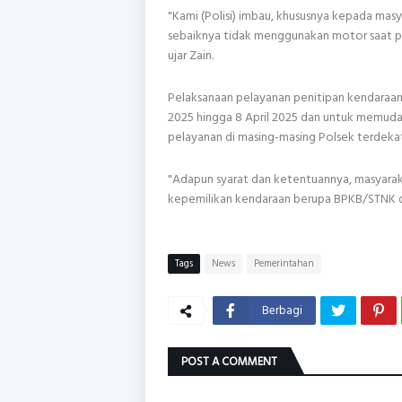
"Kami (Polisi) imbau, khususnya kepada mas
sebaiknya tidak menggunakan motor saat per
ujar Zain.
Pelaksanaan pelayanan penitipan kendaraan 
2025 hingga 8 April 2025 dan untuk memud
pelayanan di masing-masing Polsek terdekat 
"Adapun syarat dan ketentuannya, masyara
kepemilikan kendaraan berupa BPKB/STNK dan
Tags
News
Pemerintahan
Berbagi
POST A COMMENT