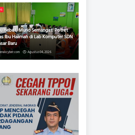
ws
u Hebat, Murid Semangat! Potret
as Ibu Halimah di Lab Komputer SDN
asar Baru
erakcyber.com
Agustus 04, 2026