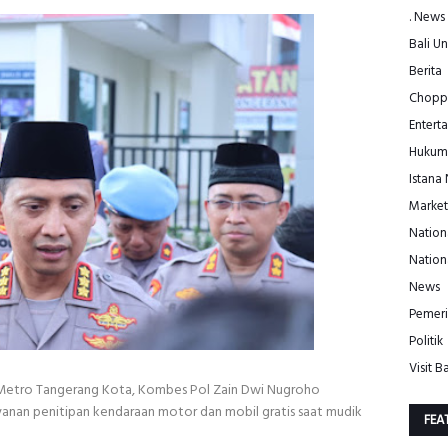
. News
Bali Un
Berita
Choppe
Entert
Hukum
Istana
Market
Nation
Nation
News
Pemeri
Politik
Visit Ba
etro Tangerang Kota, Kombes Pol Zain Dwi Nugroho
an penitipan kendaraan motor dan mobil gratis saat mudik
FEA