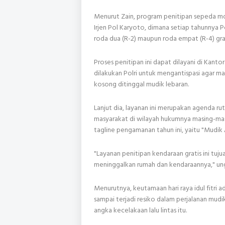
Menurut Zain, program penitipan sepeda mot
Irjen Pol Karyoto, dimana setiap tahunnya
roda dua (R-2) maupun roda empat (R-4) gr
Proses penitipan ini dapat dilayani di Kanto
dilakukan Polri untuk mengantispasi agar m
kosong ditinggal mudik lebaran.
Lanjut dia, layanan ini merupakan agenda r
masyarakat di wilayah hukumnya masing-mas
tagline pengamanan tahun ini, yaitu "Mudi
"Layanan penitipan kendaraan gratis ini tu
meninggalkan rumah dan kendaraannya," ung
Menurutnya, keutamaan hari raya idul fitri 
sampai terjadi resiko dalam perjalanan mud
angka kecelakaan lalu lintas itu.