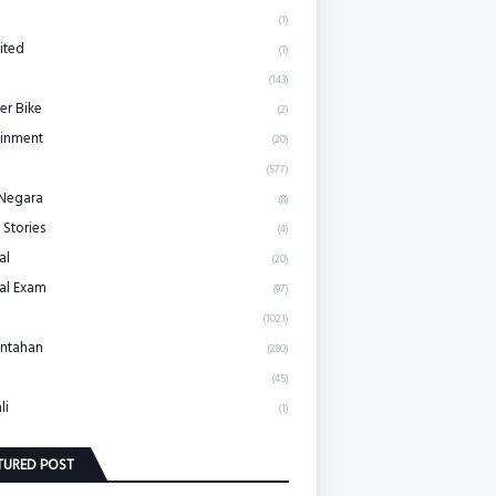
(1)
ited
(1)
(143)
r Bike
(2)
ainment
(20)
(577)
 Negara
(8)
 Stories
(4)
al
(20)
al Exam
(97)
(1021)
ntahan
(280)
(45)
li
(1)
TURED POST