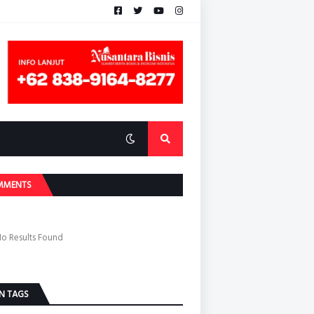
MMENTS
o Results Found
N TAGS