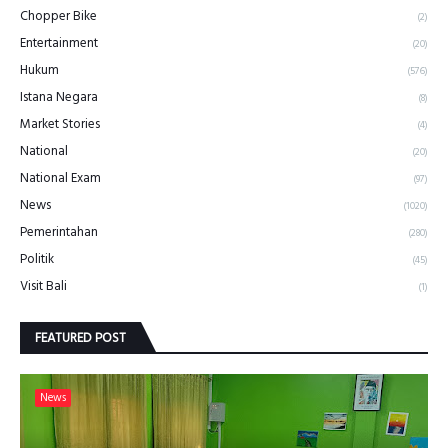
Chopper Bike
(2)
Entertainment
(20)
Hukum
(576)
Istana Negara
(8)
Market Stories
(4)
National
(20)
National Exam
(97)
News
(1020)
Pemerintahan
(280)
Politik
(45)
Visit Bali
(1)
FEATURED POST
News