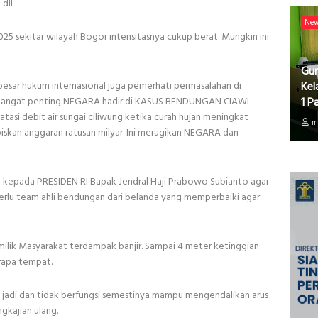
dll
Ne
25 sekitar wilayah Bogor intensitasnya cukup berat. Mungkin ini
Gur
Kel
ar hukum internasional juga pemerhati permasalahan di
1 P
Sangat penting NEGARA hadir di KASUS BENDUNGAN CIAWI
asi debit air sungai ciliwung ketika curah hujan meningkat
m
biskan anggaran ratusan milyar. Ini merugikan NEGARA dan
pada PRESIDEN RI Bapak Jendral Haji Prabowo Subianto agar
erlu team ahli bendungan dari belanda yang memperbaiki agar
 milik Masyarakat terdampak banjir. Sampai 4 meter ketinggian
rapa tempat.
jadi dan tidak berfungsi semestinya mampu mengendalikan arus
ngkajian ulang.