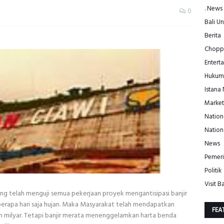
. News
0
Bali Un
Berita
Choppe
Entert
Hukum
Istana
Market
Nation
Nation
News
Pemeri
Politik
Visit Ba
 telah menguji semua pekerjaan proyek mengantisipasi banjir
berapa hari saja hujan. Maka Masyarakat telah mendapatkan
FEA
 milyar. Tetapi banjir merata menenggelamkan harta benda