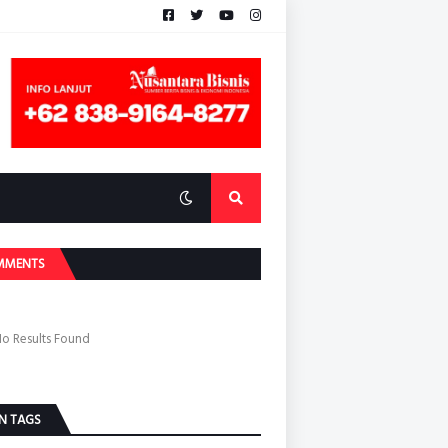
MMENTS
o Results Found
N TAGS