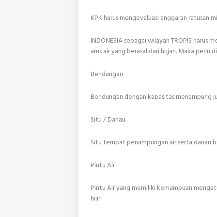
KPK harus mengevaluasi anggaran ratusan
INDONESIA sebagai wilayah TROPIS harus m
arus air yang berasal dari hujan. Maka perlu d
Bendungan
Bendungan dengan kapasitas menampung juta
Situ / Danau
Situ tempat penampungan air serta danau b
Pintu Air
Pintu Air yang memiliki kemampuan mengatur 
hilir