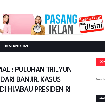
PEMERINTAHAN
CO
AL : PULUHAN TRILYUN
ARI BANJIR. KASUS
Error:
N
I HIMBAU PRESIDEN RI
MAI