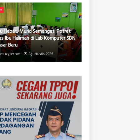
ws
u Hebat, Murid Semangat! Potret
as Ibu Halimah di Lab Komputer SDN
asar Baru
erakcyber.com
Agustus 04, 2026