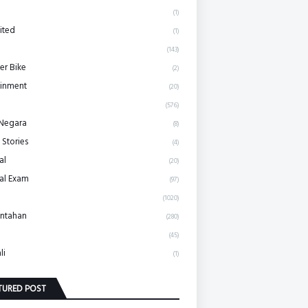
(1)
ited
(1)
(143)
r Bike
(2)
ainment
(20)
(576)
 Negara
(8)
 Stories
(4)
al
(20)
al Exam
(97)
(1020)
ntahan
(280)
(45)
li
(1)
TURED POST