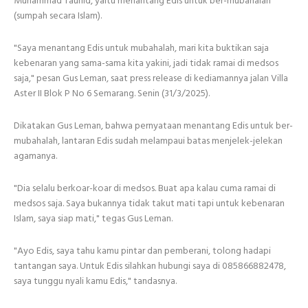
Muhammad Tauhid, yaitu menantang Edis untuk ber-mubahalah
(sumpah secara Islam).
"Saya menantang Edis untuk mubahalah, mari kita buktikan saja
kebenaran yang sama-sama kita yakini, jadi tidak ramai di medsos
saja," pesan Gus Leman, saat press release di kediamannya jalan Villa
Aster II Blok P No 6 Semarang. Senin (31/3/2025).
Dikatakan Gus Leman, bahwa pernyataan menantang Edis untuk ber-
mubahalah, lantaran Edis sudah melampaui batas menjelek-jelekan
agamanya.
"Dia selalu berkoar-koar di medsos. Buat apa kalau cuma ramai di
medsos saja. Saya bukannya tidak takut mati tapi untuk kebenaran
Islam, saya siap mati," tegas Gus Leman.
"Ayo Edis, saya tahu kamu pintar dan pemberani, tolong hadapi
tantangan saya. Untuk Edis silahkan hubungi saya di 085866882478,
saya tunggu nyali kamu Edis," tandasnya.