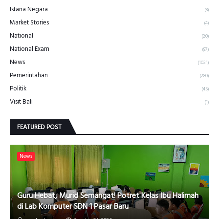
Istana Negara
(8)
Market Stories
(4)
National
(20)
National Exam
(97)
News
(1021)
Pemerintahan
(280)
Politik
(45)
Visit Bali
(1)
FEATURED POST
News
Guru Hebat, Murid Semangat! Potret Kelas Ibu Halimah
di Lab Komputer SDN 1 Pasar Baru