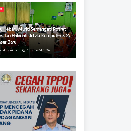
ws
u Hebat, Murid Semangat! Potret
as Ibu Halimah di Lab Komputer SDN
asar Baru
erakcyber.com
Agustus 04, 2026