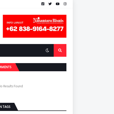
MMENTS
o Results Found
N TAGS