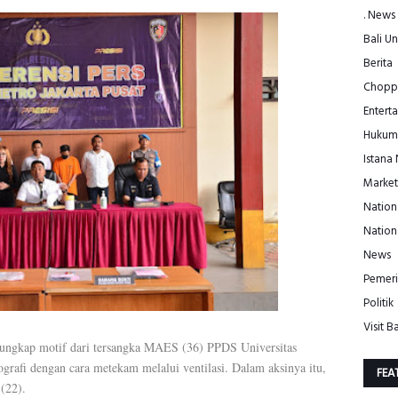
. News
Bali Un
Berita
Choppe
Entert
Hukum
Istana
Market
Nation
Nation
News
Pemeri
Politik
Visit Ba
gungkap motif dari tersangka MAES (36) PPDS Universitas
grafi dengan cara metekam melalui ventilasi. Dalam aksinya itu,
FEA
(22).