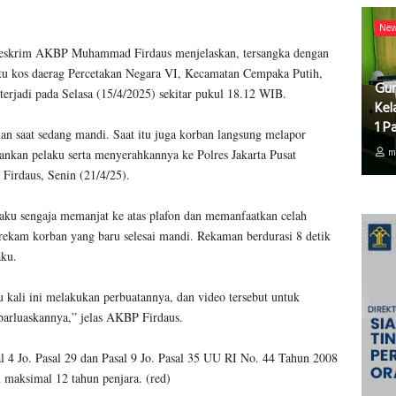
Ne
 Reskrim AKBP Muhammad Firdaus menjelaskan, tersangka dengan
satu kos daerag Percetakan Negara VI, Kecamatan Cempaka Putih,
Gur
 terjadi pada Selasa (15/4/2025) sekitar pukul 18.12 WIB.
Kel
1 P
an saat sedang mandi. Saat itu juga korban langsung melapor
m
nkan pelaku serta menyerahkannya ke Polres Jakarta Pusat
Firdaus, Senin (21/4/25).
elaku sengaja memanjat ke atas plafon dan memanfaatkan celah
rekam korban yang baru selesai mandi. Rekaman berdurasi 8 detik
aku.
 kali ini melakukan perbuatannya, dan video tersebut untuk
barluaskannya,” jelas AKBP Firdaus.
al 4 Jo. Pasal 29 dan Pasal 9 Jo. Pasal 35 UU RI No. 44 Tahun 2008
maksimal 12 tahun penjara. (red)