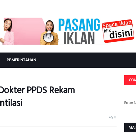
PEMERINTAHAN
CO
 Dokter PPDS Rekam
tilasi
Error:
N
0
MAI