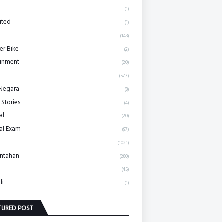
(1)
ited
(1)
(143)
r Bike
(2)
ainment
(20)
(577)
 Negara
(8)
 Stories
(4)
al
(20)
al Exam
(97)
(1021)
ntahan
(280)
(45)
li
(1)
TURED POST