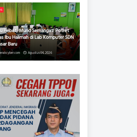
ws
u Hebat, Murid Semangat! Potret
as Ibu Halimah di Lab Komputer SDN
asar Baru
erakcyber.com
Agustus 04, 2026