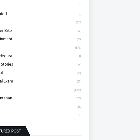
(1)
ited
(1)
(143)
r Bike
(2)
ainment
(20)
(576)
 Negara
(8)
 Stories
(4)
al
(20)
al Exam
(97)
(1020)
ntahan
(280)
(45)
li
(1)
TURED POST