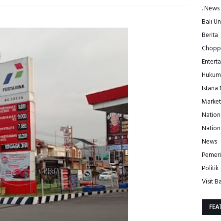
. News
Bali Un
Berita
Choppe
Entert
Hukum
Istana
Market
Nation
Nation
News
Pemeri
Politik
Visit Ba
FEA