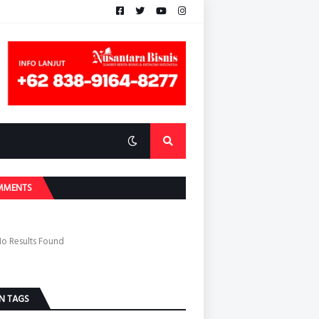
MMENTS
o Results Found
N TAGS