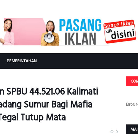
PEMERINTAHAN
CO
 SPBU 44.521.06 Kalimati
adang Sumur Bagi Mafia
Error:
N
 Tegal Tutup Mata
MAI
0