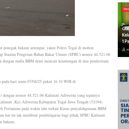
Ne
Gur
Kel
1 P
 penegak hukum setempat, yakni Polres Tegal di mohon
m
dap Stasiun Pengisian Bahan Bakar Umum (SPBU) nomor 44.521.06
ma dengan mafia BBM demi mencari keuntungan di atas penderitaan
 pada hari senin 07/04/25 pukul 16.10 WIB di
 dengan nomor 44.521.06 Kalimati Adiwerna yang tepatnya
, Kalimati ,Kec.Adiwerna,Kabupaten Tegal-Jawa Tengah (52194)
leh Pertamina pada waktu lalu terkait Kasus penyalahgunaan BBM
amun hal itu tak membuat pembelajaran bagi pihak SPBU Kalimati
an hukum.