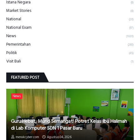
Istana Negara
(8)
Market Stories
(4)
National
(20)
National Exam
(97)
News
(1020)
Pemerintahan
(280)
Politik
(45)
Visit Bali
(1)
FEATURED POST
News
Guru Hebat, Murid Semangat! Potret Kelas Ibu Halimah
di Lab Komputer SDN 1 Pasar Baru
merakcyber.com
Agustus 04, 2026