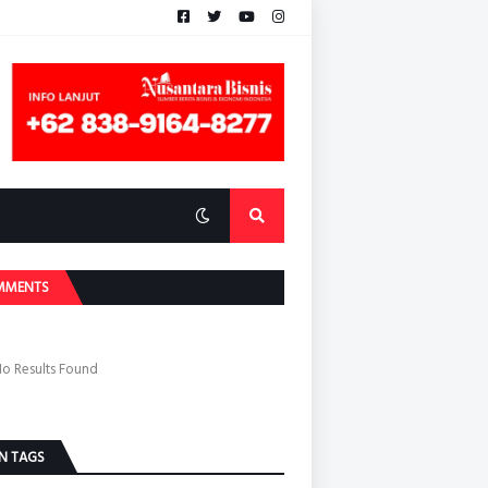
MMENTS
o Results Found
N TAGS