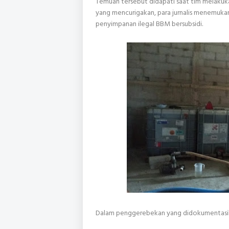
Temuan tersebut didapati saat tim melakukan
yang mencurigakan, para jurnalis menemuk
penyimpanan ilegal BBM bersubsidi.
Dalam penggerebekan yang didokumentasika