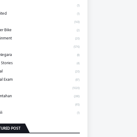
(1)
ited
(1)
(143)
r Bike
(2)
ainment
(20)
(576)
 Negara
(8)
 Stories
(4)
al
(20)
al Exam
(97)
(1020)
ntahan
(280)
(45)
li
(1)
TURED POST