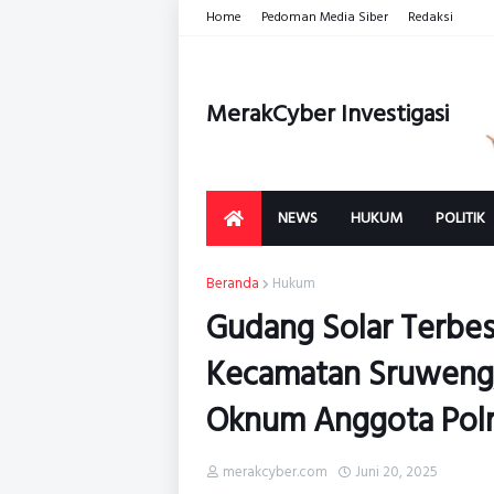
Home
Pedoman Media Siber
Redaksi
MerakCyber Investigasi
NEWS
HUKUM
POLITIK
Beranda
Hukum
Gudang Solar Terbes
Kecamatan Sruweng,
Oknum Anggota Polri
merakcyber.com
Juni 20, 2025