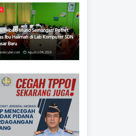
ws
u Hebat, Murid Semangat! Potret
as Ibu Halimah di Lab Komputer SDN
asar Baru
erakcyber.com
Agustus 04, 2026