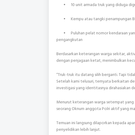
•
10 unit armada truk yang diduga dig
•
Kempu atau tangki penampungan B
•
Puluhan pelat nomor kendaraan yan
pengangkutan
Berdasarkan keterangan warga sekitar, aktiv
dengan penjagaan ketat, menimbulkan kecur
“Truk-truk itu datang silih berganti. Tapi t
Setelah kami telusuri, ternyata berkaitan de
investigasi yang identitasnya dirahasiakan 
Menurut keterangan warga setempat yang e
seorang Oknum anggota Polri aktif yang masih
Temuan ini langsung dilaporkan kepada apar
penyelidikan lebih lanjut.