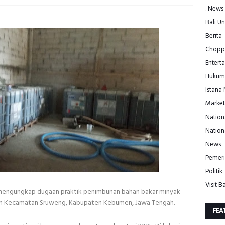
. News
Bali Un
Berita
Choppe
Entert
Hukum
Istana
Market
Nation
Nation
News
Pemeri
Politik
Visit Ba
 mengungkap dugaan praktik penimbunan bahan bakar minyak
ayah Kecamatan Sruweng, Kabupaten Kebumen, Jawa Tengah.
FEA