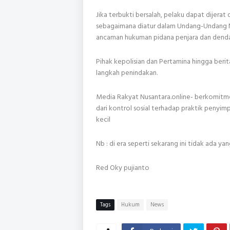
Jika terbukti bersalah, pelaku dapat dijera
sebagaimana diatur dalam Undang-Undang 
ancaman hukuman pidana penjara dan denda m
Pihak kepolisian dan Pertamina hingga beri
langkah penindakan.
Media Rakyat Nusantara.online- berkomitme
dari kontrol sosial terhadap praktik penyim
kecil
Nb : di era seperti sekarang ini tidak ada y
Red Oky pujianto
Tags
Hukum
News