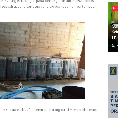
 investigasi lapangan pada pertengahan Juni 2025. Di lokasi
an sebuah gudang tertutup yang diduga kuat menjadi tempat
Ne
Gur
Kel
1 P
m
n secara eksklusif, ditemukan barang bukti mencolok berupa: