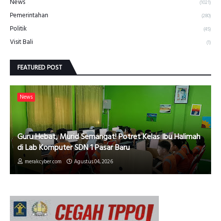
News
(1021)
Pemerintahan
(280)
Politik
(45)
Visit Bali
(1)
FEATURED POST
News
Guru Hebat, Murid Semangat! Potret Kelas Ibu Halimah
di Lab Komputer SDN 1 Pasar Baru
merakcyber.com
Agustus 04, 2026