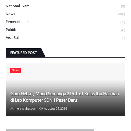
National Exam
(97)
News
(1021)
Pemerintahan
(280)
Politik
(45)
Visit Bali
(1)
FEATURED POST
News
Guru Hebat, Murid Semangat! Potret Kelas Ibu Halimah
di Lab Komputer SDN 1 Pasar Baru
merakcyber.com
Agustus 04, 2026