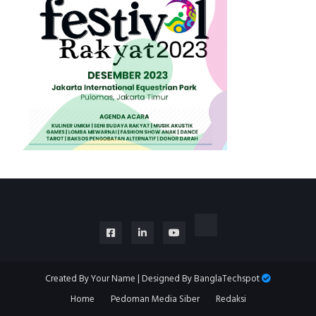
Created By
Your Name
| Designed By
BanglaTechspot
Home
Pedoman Media Siber
Redaksi