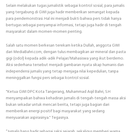
Selain melakukan tugas jurnalistik sebagai kontrol sosial, para jurnalis
yang tergabung di GWI juga hadir memberikan semangat kepada
para pendemonstrasi. Hal ini menjadi bukti bahwa pers tidak hanya
bertugas sebagai penyampai informasi, tetapi juga hadir di tengah
masyarakat dalam momen-momen penting.
Salah satu momen berkesan terekam ketika Dullah, anggota GWI
dari MediaBahri.com, dengan tulus membagikan air mineral dan pasta
gigi (odol) kepada adik-adik Pelajar/Mahasiswa yang ikut berdemo.
Aksi sederhana tersebut menjadi gambaran nyata sikap humanis dan
independensi jurnalis yang tetap menjaga nilai kepedulian, tanpa
meninggalkan fungsi pers sebagai kontrol sosial.
"Ketua GWI DPC Kota Tangerang, Muhammad Aqil Bahri, S.H
menyampaikan bahwa kehadiran jurnalis di tengah-tengah massa aksi
bukan sekadar untuk mencari berita, tetapi juga bagian dari
memberikan energi positif bagi masyarakat yang sedang
menyuarakan aspirasinya." Tegasnya.
“Jurnalis harus hadir sebagai saksi sejarah, sekaligus memberi warna