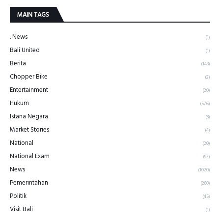
MAIN TAGS
. News
(1)
Bali United
(1)
Berita
(143)
Chopper Bike
(2)
Entertainment
(20)
Hukum
(576)
Istana Negara
(8)
Market Stories
(4)
National
(20)
National Exam
(97)
News
(1020)
Pemerintahan
(280)
Politik
(45)
Visit Bali
(1)