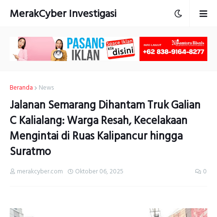
MerakCyber Investigasi
Beranda
News
Jalanan Semarang Dihantam Truk Galian
C Kalialang: Warga Resah, Kecelakaan
Mengintai di Ruas Kalipancur hingga
Suratmo
merakcyber.com
Oktober 06, 2025
0