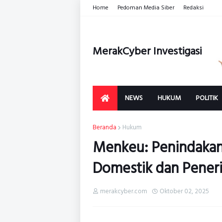
Home
Pedoman Media Siber
Redaksi
MerakCyber Investigasi
NEWS
HUKUM
POLITIK
Beranda
Hukum
Menkeu: Penindakan 
Domestik dan Pener
merakcyber.com
Oktober 02, 2025