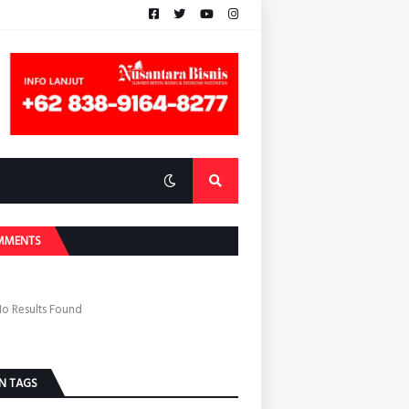
MMENTS
o Results Found
N TAGS