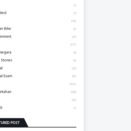
(1)
ited
(1)
(143)
r Bike
(2)
ainment
(20)
(577)
 Negara
(8)
 Stories
(4)
al
(20)
al Exam
(97)
(1021)
ntahan
(280)
(45)
li
(1)
TURED POST