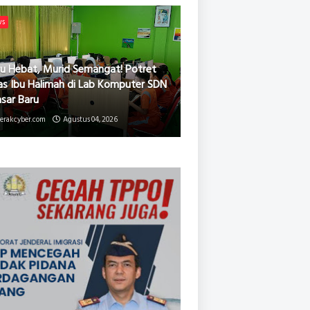
ws
u Hebat, Murid Semangat! Potret
as Ibu Halimah di Lab Komputer SDN
asar Baru
erakcyber.com
Agustus 04, 2026