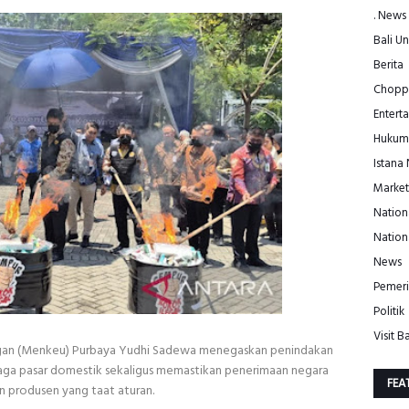
. News
Bali Un
Berita
Choppe
Entert
Hukum
Istana
Market
Nation
Nation
News
Pemeri
Politik
Visit Ba
ngan (Menkeu) Purbaya Yudhi Sadewa menegaskan penindakan
jaga pasar domestik sekaligus memastikan penerimaan negara
FEA
n produsen yang taat aturan.