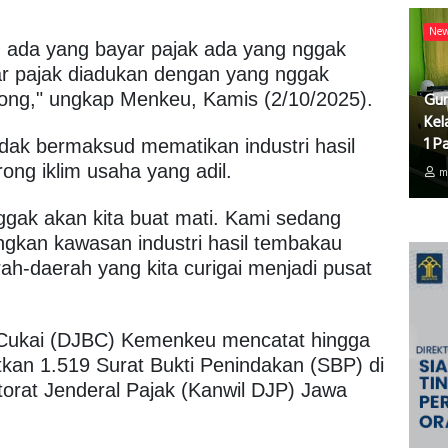
Ne
n ada yang bayar pajak ada yang nggak
ar pajak diadukan dengan yang nggak
Gur
dong," ungkap Menkeu, Kamis (2/10/2025).
Kel
1 P
dak bermaksud mematikan industri hasil
ng iklim usaha yang adil.
m
gak akan kita buat mati. Kami sedang
kan kawasan industri hasil tembakau
erah-daerah yang kita curigai menjadi pusat
n Cukai (DJBC) Kemenkeu mencatat hingga
tkan 1.519 Surat Bukti Penindakan (SBP) di
torat Jenderal Pajak (Kanwil DJP) Jawa