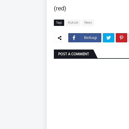
(red)
Tags
Hukum
News
Berbagi
POST A COMMENT