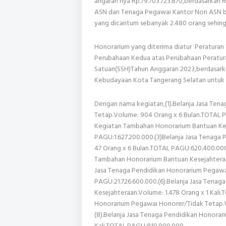
angaran nya Rp.79.703.723.870,berdasarkan 
ASN dan Tenaga Pegawai Kantor Non ASN ber
yang dicantum sebanyak 2.480 orang sehing
Honorarium yang diterima diatur Peratura
Perubahaan Kedua atas Perubahaan Peratur
Satuan(SSH)Tahun Anggaran 2023,berdasarka
Kebudayaan Kota Tangerang Selatan untuk pe
Dengan nama kegiatan,(1).Belanja Jasa Ten
Tetap.Volume: 904 Orang x 6 Bulan.TOTAL P
Kegiatan Tambahan Honorarium Bantuan Kes
PAGU:1.627.200.000.(3)Belanja Jasa Tenaga
47 Orang x 6 Bulan.TOTAL PAGU:620.400.000
Tambahan Honorarium Bantuan Kesejahteraan
Jasa Tenaga Pendidikan Honorarium Pegawai
PAGU:21.726.600.000.(6).Belanja Jasa Tena
Kesejahteraan.Volume: 1.478 Orang x 1 Kali.
Honorarium Pegawai Honorer/Tidak Tetap.V
(8).Belanja Jasa Tenaga Pendidikan Honora
Kali.TOTAL PAGU:810.900.000.