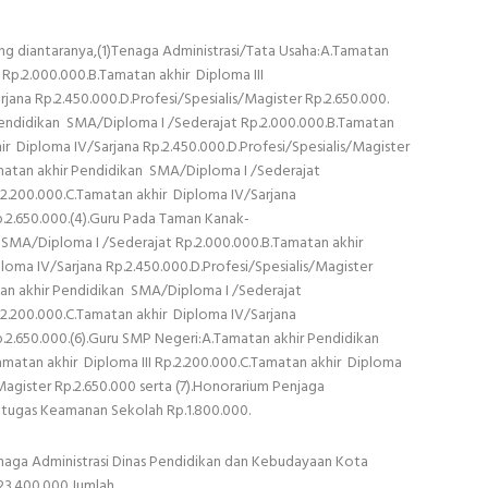
ng diantaranya,(1)Tenaga Administrasi/Tata Usaha:A.Tamatan
Rp.2.000.000.B.Tamatan akhir Diploma III
jana Rp.2.450.000.D.Profesi/Spesialis/Magister Rp.2.650.000.
Pendidikan SMA/Diploma I /Sederajat Rp.2.000.000.B.Tamatan
hir Diploma IV/Sarjana Rp.2.450.000.D.Profesi/Spesialis/Magister
amatan akhir Pendidikan SMA/Diploma I /Sederajat
.2.200.000.C.Tamatan akhir Diploma IV/Sarjana
p.2.650.000.(4).Guru Pada Taman Kanak-
SMA/Diploma I /Sederajat Rp.2.000.000.B.Tamatan akhir
ploma IV/Sarjana Rp.2.450.000.D.Profesi/Spesialis/Magister
tan akhir Pendidikan SMA/Diploma I /Sederajat
.2.200.000.C.Tamatan akhir Diploma IV/Sarjana
p.2.650.000.(6).Guru SMP Negeri:A.Tamatan akhir Pendidikan
matan akhir Diploma III Rp.2.200.000.C.Tamatan akhir Diploma
/Magister Rp.2.650.000 serta (7).Honorarium Penjaga
etugas Keamanan Sekolah Rp.1.800.000.
aga Administrasi Dinas Pendidikan dan Kebudayaan Kota
23.400.000.Jumlah