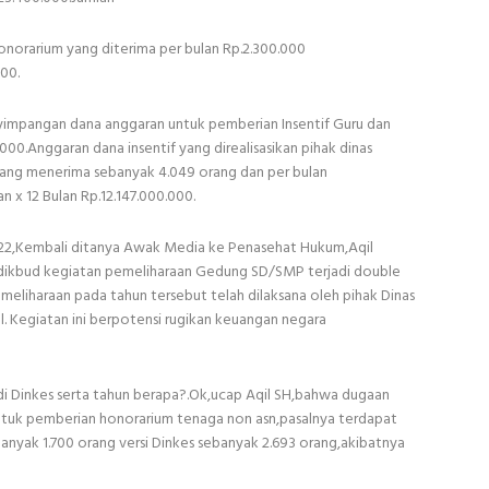
onorarium yang diterima per bulan Rp.2.300.000
00.
nyimpangan dana anggaran untuk pemberian Insentif Guru dan
000.Anggaran dana insentif yang direalisasikan pihak dinas
yang menerima sebanyak 4.049 orang dan per bulan
n x 12 Bulan Rp.12.147.000.000.
2,Kembali ditanya Awak Media ke Penasehat Hukum,Aqil
dikbud kegiatan pemeliharaan Gedung SD/SMP terjadi double
meliharaan pada tahun tersebut telah dilaksana oleh pihak Dinas
. Kegiatan ini berpotensi rugikan keuangan negara
 di Dinkes serta tahun berapa?.Ok,ucap Aqil SH,bahwa dugaan
ntuk pemberian honorarium tenaga non asn,pasalnya terdapat
anyak 1.700 orang versi Dinkes sebanyak 2.693 orang,akibatnya