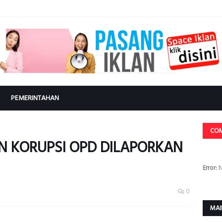
PEMERINTAHAN
CO
N KORUPSI OPD DILAPORKAN
Error:
N
0
MAI