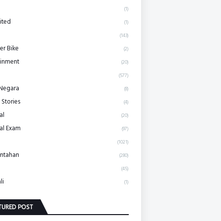
(1)
ited
(1)
(143)
r Bike
(2)
ainment
(20)
(577)
 Negara
(8)
 Stories
(4)
al
(20)
al Exam
(97)
(1021)
ntahan
(280)
(45)
li
(1)
TURED POST