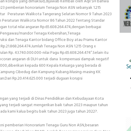
an korupsi yang dimaksud,dijawab Kembali oleh Aqil SH bahwa
2023 pemberian honorarium Tenaga Non ASN sebanyak 1.215
iatur Peraturan Walikota Tangerang Selatan Nomor 9 Tahun 2023
 Peraturan Walikota Nomor 86 Tahun 2022 Tentang Standar
an total nilai angaran Rp.65.608.264.474,dengan berbagai
n,Pengawas/mandor Tenaga Kebersihan,Tenaga
uksi dan Tenaga Kantor bidang Office Boy atau Pramu Kantor
 Rp.21.868.264.474.Jumlah Tenaga Non ASN 1.215 Orang x
lan Rp. 43.740.000.000-nilai Pagu Rp.65.608.264.474”.Selain itu
bocoran angaran di DLH untuk dana kompensasi dampak negatif
.000,diberikan kepada 600 Kepala Keluarga yang berada di
Kampung Cibedug dan Kampung Kubang.Masing-masing KK
.Dari Rp.20.414.625.000 terjadi dugaan korupsi
ngan yang terjadi di Dinas Pendidikan dan Kebudayaan Kota
ang terjadi sangat mengerikan baik tahun 2023 maupun tahun
da kami kalua begitu baik tahun 2023 juga tahun 2022?.
kni pemberian Honorarium Tenaga Guru Non ASN,besaran