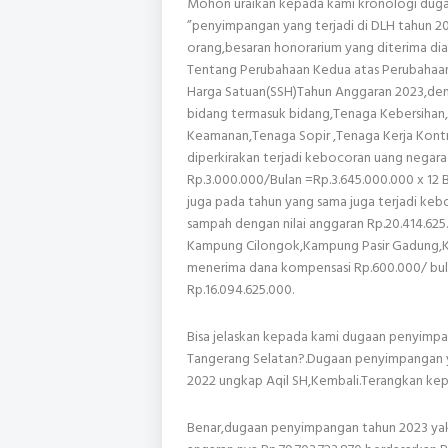
Mohon uraikan kepada kami kronologi duga
”penyimpangan yang terjadi di DLH tahun 
orang,besaran honorarium yang diterima d
Tentang Perubahaan Kedua atas Perubahaan
Harga Satuan(SSH)Tahun Anggaran 2023,deng
bidang termasuk bidang,Tenaga Kebersiha
Keamanan,Tenaga Sopir ,Tenaga Kerja Kontr
diperkirakan terjadi kebocoran uang negara
Rp.3.000.000/Bulan =Rp.3.645.000.000 x 12 Bu
juga pada tahun yang sama juga terjadi ke
sampah dengan nilai anggaran Rp.20.414.625
Kampung Cilongok,Kampung Pasir Gadung,
menerima dana kompensasi Rp.600.000/ bulan
Rp.16.094.625.000.
Bisa jelaskan kepada kami dugaan penyimpa
Tangerang Selatan?.Dugaan penyimpangan y
2022 ungkap Aqil SH,Kembali.Terangkan kepa
Benar,dugaan penyimpangan tahun 2023 ya