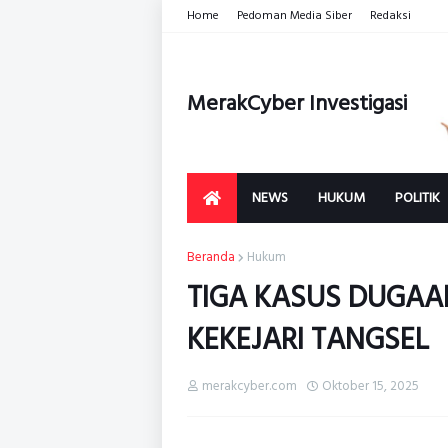
Home
Pedoman Media Siber
Redaksi
MerakCyber Investigasi
NEWS
HUKUM
POLITIK
Beranda
Hukum
TIGA KASUS DUGAA
KEKEJARI TANGSEL
merakcyber.com
Oktober 15, 2025