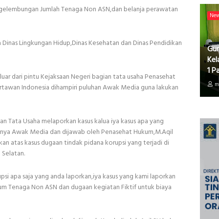
ngelembungan Jumlah Tenaga Non ASN,dan belanja perawatan
Ne
a Dinas Lingkungan Hidup,Dinas Kesehatan dan Dinas Pendidikan
Gur
Kel
1 P
luar dari pintu Kejaksaan Negeri bagian tata usaha Penasehat
m
wan Indonesia dihampiri puluhan Awak Media guna lakukan
ian Tata Usaha melaporkan kasus kalua iya kasus apa yang
tanya Awak Media dan dijawab oleh Penasehat Hukum,M.Aqil
kan atas kasus dugaan tindak pidana korupsi yang terjadi di
Selatan.
psi apa saja yang anda laporkan,iya kasus yang kami laporkan
um Tenaga Non ASN dan dugaan kegiatan Fiktif untuk biaya