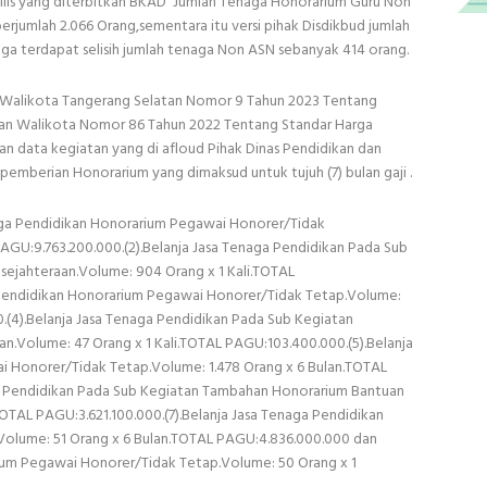
Rilis yang diterbitkan BKAD Jumlah Tenaga Honorarium Guru Non
jumlah 2.066 Orang,sementara itu versi pihak Disdikbud jumlah
ga terdapat selisih jumlah tenaga Non ASN sebanyak 414 orang.
n Walikota Tangerang Selatan Nomor 9 Tahun 2023 Tentang
an Walikota Nomor 86 Tahun 2022 Tentang Standar Harga
n data kegiatan yang di afloud Pihak Dinas Pendidikan dan
mberian Honorarium yang dimaksud untuk tujuh (7) bulan gaji .
aga Pendidikan Honorarium Pegawai Honorer/Tidak
AGU:9.763.200.000.(2).Belanja Jasa Tenaga Pendidikan Pada Sub
ejahteraan.Volume: 904 Orang x 1 Kali.TOTAL
 Pendidikan Honorarium Pegawai Honorer/Tidak Tetap.Volume:
.(4).Belanja Jasa Tenaga Pendidikan Pada Sub Kegiatan
.Volume: 47 Orang x 1 Kali.TOTAL PAGU:103.400.000.(5).Belanja
 Honorer/Tidak Tetap.Volume: 1.478 Orang x 6 Bulan.TOTAL
ga Pendidikan Pada Sub Kegiatan Tambahan Honorarium Bantuan
TOTAL PAGU:3.621.100.000.(7).Belanja Jasa Tenaga Pendidikan
olume: 51 Orang x 6 Bulan.TOTAL PAGU:4.836.000.000 dan
rium Pegawai Honorer/Tidak Tetap.Volume: 50 Orang x 1