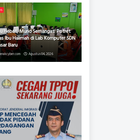
ws
u Hebat, Murid Semangat! Potret
as Ibu Halimah di Lab Komputer SDN
asar Baru
erakcyber.com
Agustus 04, 2026