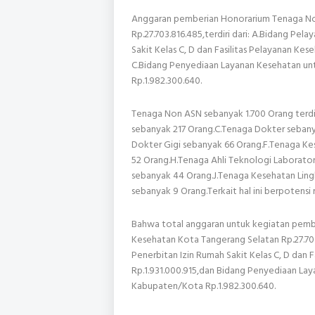
Anggaran pemberian Honorarium Tenaga No
Rp.27.703.816.485,terdiri dari: A.Bidang Pel
Sakit Kelas C, D dan Fasilitas Pelayanan Ke
C.Bidang Penyediaan Layanan Kesehatan u
Rp.1.982.300.640.
Tenaga Non ASN sebanyak 1.700 Orang terdi
sebanyak 217 Orang.C.Tenaga Dokter sebany
Dokter Gigi sebanyak 66 Orang.F.Tenaga K
52 Orang.H.Tenaga Ahli Teknologi Laborato
sebanyak 44 Orang.J.Tenaga Kesehatan Ling
sebanyak 9 Orang.Terkait hal ini berpotensi 
Bahwa total anggaran untuk kegiatan pemb
Kesehatan Kota Tangerang Selatan Rp.27.703
Penerbitan Izin Rumah Sakit Kelas C, D dan
Rp.1.931.000.915,dan Bidang Penyediaan La
Kabupaten/Kota Rp.1.982.300.640.