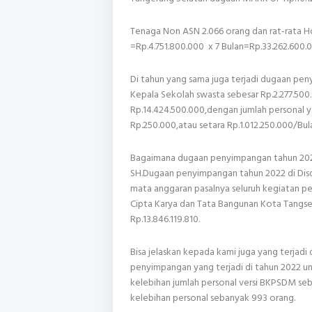
Tenaga Non ASN 2.066 orang dan rat-rata H
=Rp.4.751.800.000 x 7 Bulan=Rp.33.262.600.0
Di tahun yang sama juga terjadi dugaan pe
Kepala Sekolah swasta sebesar Rp.2.277.500.
Rp.14.424.500.000,dengan jumlah personal 
Rp.250.000,atau setara Rp.1.012.250.000/Bula
Bagaimana dugaan penyimpangan tahun 202
SH.Dugaan penyimpangan tahun 2022 di Dis
mata anggaran pasalnya seluruh kegiatan pe
Cipta Karya dan Tata Bangunan Kota Tangsel
Rp.13.846.119.810.
Bisa jelaskan kepada kami juga yang terjadi
penyimpangan yang terjadi di tahun 2022 u
kelebihan jumlah personal versi BKPSDM seb
kelebihan personal sebanyak 993 orang.