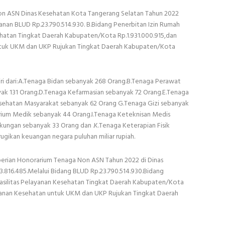
n ASN Dinas Kesehatan Kota Tangerang Selatan Tahun 2022
ayanan BLUD Rp.23.790.514.930. B.Bidang Penerbitan Izin Rumah
sehatan Tingkat Daerah Kabupaten/Kota Rp.1.931.000.915,dan
ntuk UKM dan UKP Rujukan Tingkat Daerah Kabupaten/Kota
ri dari:A.Tenaga Bidan sebanyak 268 Orang.B.Tenaga Perawat
ak 131 Orang.D.Tenaga Kefarmasian sebanyak 72 Orang.E.Tenaga
esehatan Masyarakat sebanyak 62 Orang G.Tenaga Gizi sebanyak
rium Medik sebanyak 44 Orang.I.Tenaga Keteknisan Medis
kungan sebanyak 33 Orang dan .K.Tenaga Keterapian Fisik
rugikan keuangan negara puluhan miliar rupiah.
erian Honorarium Tenaga Non ASN Tahun 2022 di Dinas
.816.485.Melalui Bidang BLUD Rp.23.790.514.930.Bidang
 Fasilitas Pelayanan Kesehatan Tingkat Daerah Kabupaten/Kota
yanan Kesehatan untuk UKM dan UKP Rujukan Tingkat Daerah