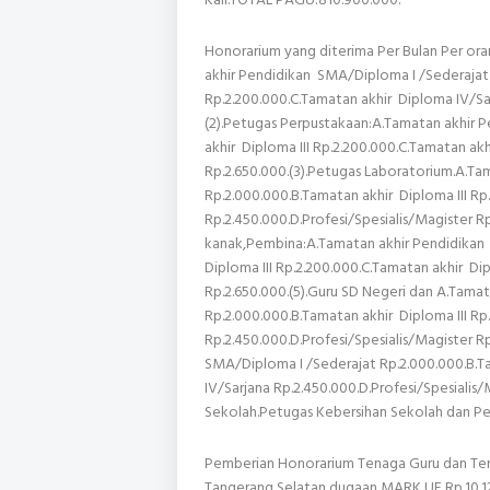
Honorarium yang diterima Per Bulan Per ora
akhir Pendidikan SMA/Diploma I /Sederajat 
Rp.2.200.000.C.Tamatan akhir Diploma IV/Sar
(2).Petugas Perpustakaan:A.Tamatan akhir 
akhir Diploma III Rp.2.200.000.C.Tamatan ak
Rp.2.650.000.(3).Petugas Laboratorium.A.T
Rp.2.000.000.B.Tamatan akhir Diploma III Rp
Rp.2.450.000.D.Profesi/Spesialis/Magister R
kanak,Pembina:A.Tamatan akhir Pendidikan 
Diploma III Rp.2.200.000.C.Tamatan akhir Di
Rp.2.650.000.(5).Guru SD Negeri dan A.Tama
Rp.2.000.000.B.Tamatan akhir Diploma III Rp
Rp.2.450.000.D.Profesi/Spesialis/Magister R
SMA/Diploma I /Sederajat Rp.2.000.000.B.Ta
IV/Sarjana Rp.2.450.000.D.Profesi/Spesialis
Sekolah.Petugas Kebersihan Sekolah dan P
Pemberian Honorarium Tenaga Guru dan Ten
Tangerang Selatan dugaan MARK UF Rp.10.1