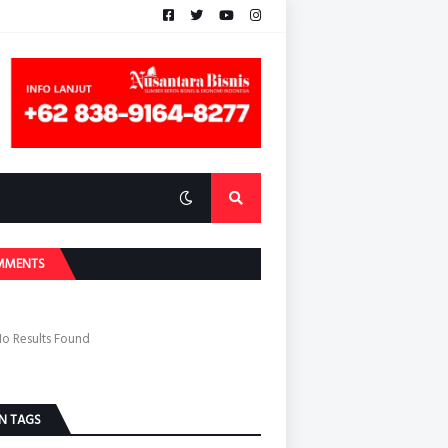
MMENTS
o Results Found
N TAGS