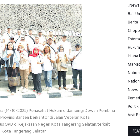
. News
Bali Un
Berita
Choppe
Entert
Hukum
Istana
Market
Nation
Nation
News
Pemeri
Politik
a (14/10/2025) Penasehat Hukum didampingi Dewan Pembina
Visit Ba
rovinsi Banten berkantor di Jalan Veteran Kota
us OPD di Kejaksaan Negeri Kota Tangerang Selatan,terkait
 Kota Tangerang Selatan.
FEA