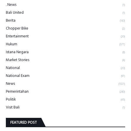
. News
(1)
Bali United
(1)
Berita
(143)
Chopper Bike
(2)
Entertainment
(20)
Hukum
(577)
Istana Negara
(8)
Market Stories
(4)
National
(20)
National Exam
(97)
News
(1021)
Pemerintahan
(280)
Politik
(45)
Visit Bali
(1)
FEATURED POST