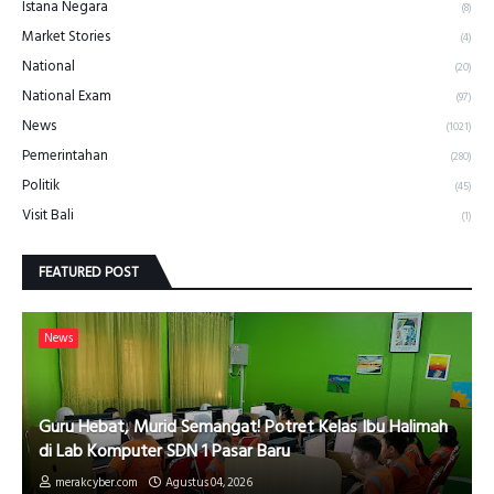
Istana Negara
(8)
Market Stories
(4)
National
(20)
National Exam
(97)
News
(1021)
Pemerintahan
(280)
Politik
(45)
Visit Bali
(1)
FEATURED POST
News
Guru Hebat, Murid Semangat! Potret Kelas Ibu Halimah
di Lab Komputer SDN 1 Pasar Baru
merakcyber.com
Agustus 04, 2026