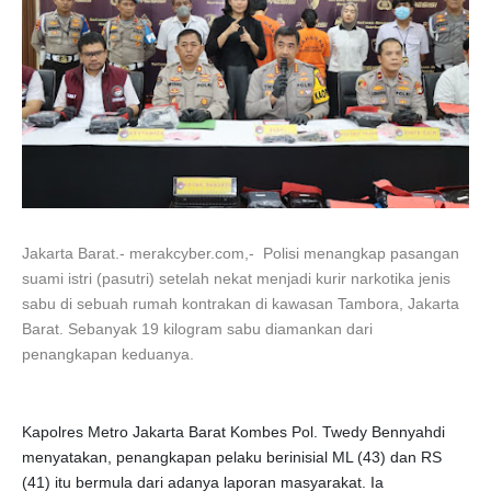
Jakarta Barat.- merakcyber.com,- Polisi menangkap pasangan
suami istri (pasutri) setelah nekat menjadi kurir narkotika jenis
sabu di sebuah rumah kontrakan di kawasan Tambora, Jakarta
Barat. Sebanyak 19 kilogram sabu diamankan dari
penangkapan keduanya.
Kapolres Metro Jakarta Barat Kombes Pol. Twedy Bennyahdi
menyatakan, penangkapan pelaku berinisial ML (43) dan RS
(41) itu bermula dari adanya laporan masyarakat. Ia