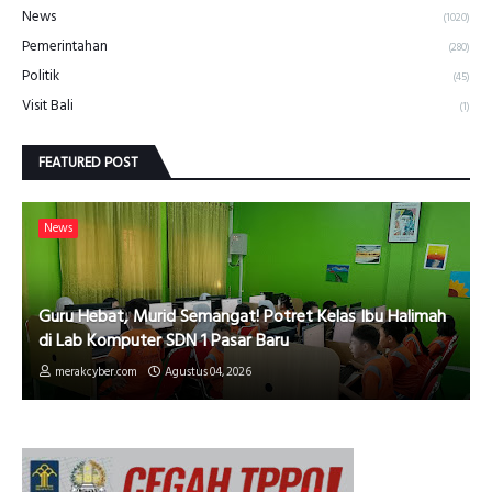
News
(1020)
Pemerintahan
(280)
Politik
(45)
Visit Bali
(1)
FEATURED POST
News
Guru Hebat, Murid Semangat! Potret Kelas Ibu Halimah
di Lab Komputer SDN 1 Pasar Baru
merakcyber.com
Agustus 04, 2026