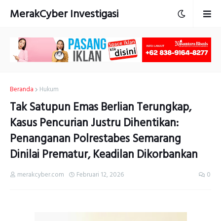
MerakCyber Investigasi
Beranda
Hukum
Tak Satupun Emas Berlian Terungkap,
Kasus Pencurian Justru Dihentikan:
Penanganan Polrestabes Semarang
Dinilai Prematur, Keadilan Dikorbankan
merakcyber.com
Februari 12, 2026
0