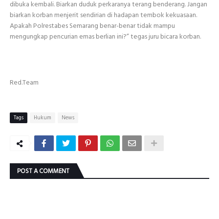
dibuka kembali. Biarkan duduk perkaranya terang benderang. Jangan
biarkan korban menjerit sendirian di hadapan tembok kekuasaan.
Apakah Polrestabes Semarang benar-benar tidak mampu
mengungkap pencurian emas berlian ini?” tegas juru bicara korban.
Red.Team
Tags
Hukum
News
POST A COMMENT