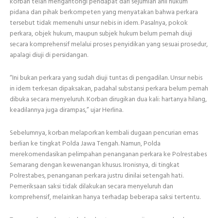
korban telah mengantongi pendapat dari sejumlah ahli hukum
pidana dan pihak berkompeten yang menyatakan bahwa perkara
tersebut tidak memenuhi unsur nebis in idem. Pasalnya, pokok
perkara, objek hukum, maupun subjek hukum belum pernah diuji
secara komprehensif melalui proses penyidikan yang sesuai prosedur,
apalagi diuji di persidangan.
“Ini bukan perkara yang sudah diuji tuntas di pengadilan. Unsur nebis
in idem terkesan dipaksakan, padahal substansi perkara belum pernah
dibuka secara menyeluruh. Korban dirugikan dua kali: hartanya hilang,
keadilannya juga dirampas,” ujar Herlina.
Sebelumnya, korban melaporkan kembali dugaan pencurian emas
berlian ke tingkat Polda Jawa Tengah. Namun, Polda
merekomendasikan pelimpahan penanganan perkara ke Polrestabes
Semarang dengan kewenangan khusus. Ironisnya, di tingkat
Polrestabes, penanganan perkara justru dinilai setengah hati.
Pemeriksaan saksi tidak dilakukan secara menyeluruh dan
komprehensif, melainkan hanya terhadap beberapa saksi tertentu.