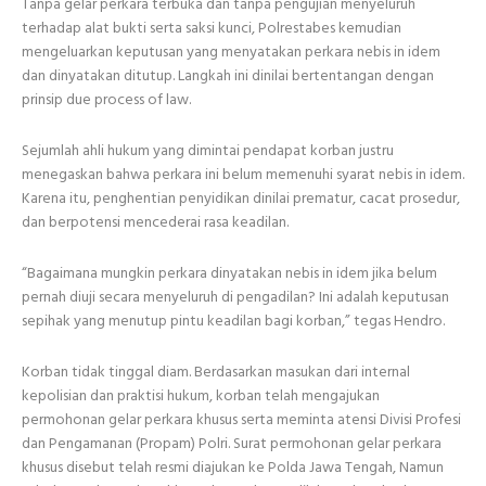
Tanpa gelar perkara terbuka dan tanpa pengujian menyeluruh
terhadap alat bukti serta saksi kunci, Polrestabes kemudian
mengeluarkan keputusan yang menyatakan perkara nebis in idem
dan dinyatakan ditutup. Langkah ini dinilai bertentangan dengan
prinsip due process of law.
Sejumlah ahli hukum yang dimintai pendapat korban justru
menegaskan bahwa perkara ini belum memenuhi syarat nebis in idem.
Karena itu, penghentian penyidikan dinilai prematur, cacat prosedur,
dan berpotensi mencederai rasa keadilan.
“Bagaimana mungkin perkara dinyatakan nebis in idem jika belum
pernah diuji secara menyeluruh di pengadilan? Ini adalah keputusan
sepihak yang menutup pintu keadilan bagi korban,” tegas Hendro.
Korban tidak tinggal diam. Berdasarkan masukan dari internal
kepolisian dan praktisi hukum, korban telah mengajukan
permohonan gelar perkara khusus serta meminta atensi Divisi Profesi
dan Pengamanan (Propam) Polri. Surat permohonan gelar perkara
khusus disebut telah resmi diajukan ke Polda Jawa Tengah, Namun