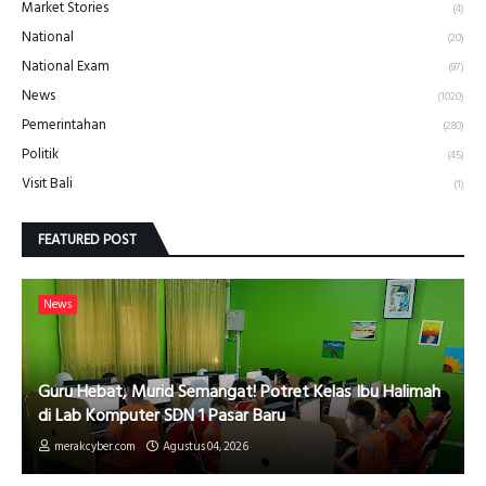
Market Stories
(4)
National
(20)
National Exam
(97)
News
(1020)
Pemerintahan
(280)
Politik
(45)
Visit Bali
(1)
FEATURED POST
News
Guru Hebat, Murid Semangat! Potret Kelas Ibu Halimah
di Lab Komputer SDN 1 Pasar Baru
merakcyber.com
Agustus 04, 2026