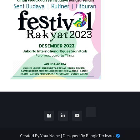
Created By
Your Name
| Designed By
BanglaTechspot