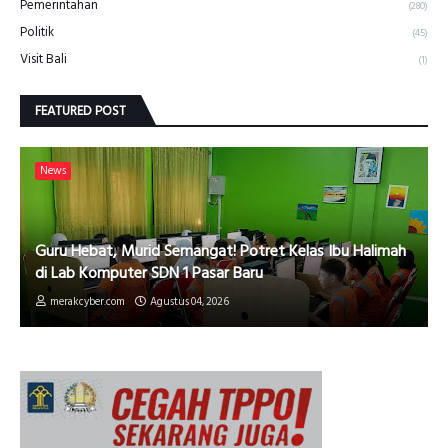
Pemerintahan
(280)
Politik
(45)
Visit Bali
(1)
FEATURED POST
News
Guru Hebat, Murid Semangat! Potret Kelas Ibu Halimah
di Lab Komputer SDN 1 Pasar Baru
merakcyber.com
Agustus 04, 2026