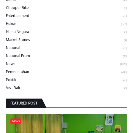
(143)
Chopper Bike
(2)
Entertainment
(20)
Hukum
(577)
Istana Negara
(8)
Market Stories
(4)
National
(20)
National Exam
(97)
News
(1021)
Pemerintahan
(280)
Politik
(45)
Visit Bali
(1)
FEATURED POST
News