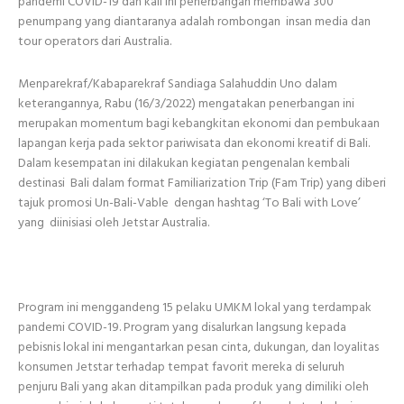
pandemi COVID-19 dan kali ini penerbangan membawa 300
penumpang yang diantaranya adalah rombongan insan media dan
tour operators dari Australia.
Menparekraf/Kabaparekraf Sandiaga Salahuddin Uno dalam
keterangannya, Rabu (16/3/2022) mengatakan penerbangan ini
merupakan momentum bagi kebangkitan ekonomi dan pembukaan
lapangan kerja pada sektor pariwisata dan ekonomi kreatif di Bali.
Dalam kesempatan ini dilakukan kegiatan pengenalan kembali
destinasi Bali dalam format Familiarization Trip (Fam Trip) yang diberi
tajuk promosi Un-Bali-Vable dengan hashtag ‘To Bali with Love’
yang diinisiasi oleh Jetstar Australia.
Program ini menggandeng 15 pelaku UMKM lokal yang terdampak
pandemi COVID-19. Program yang disalurkan langsung kepada
pebisnis lokal ini mengantarkan pesan cinta, dukungan, dan loyalitas
konsumen Jetstar terhadap tempat favorit mereka di seluruh
penjuru Bali yang akan ditampilkan pada produk yang dimiliki oleh