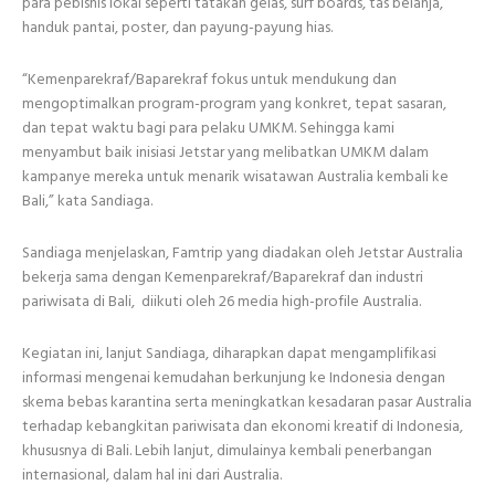
para pebisnis lokal seperti tatakan gelas, surf boards, tas belanja,
handuk pantai, poster, dan payung-payung hias.
“Kemenparekraf/Baparekraf fokus untuk mendukung dan
mengoptimalkan program-program yang konkret, tepat sasaran,
dan tepat waktu bagi para pelaku UMKM. Sehingga kami
menyambut baik inisiasi Jetstar yang melibatkan UMKM dalam
kampanye mereka untuk menarik wisatawan Australia kembali ke
Bali,” kata Sandiaga.
Sandiaga menjelaskan, Famtrip yang diadakan oleh Jetstar Australia
bekerja sama dengan Kemenparekraf/Baparekraf dan industri
pariwisata di Bali, diikuti oleh 26 media high-profile Australia.
Kegiatan ini, lanjut Sandiaga, diharapkan dapat mengamplifikasi
informasi mengenai kemudahan berkunjung ke Indonesia dengan
skema bebas karantina serta meningkatkan kesadaran pasar Australia
terhadap kebangkitan pariwisata dan ekonomi kreatif di Indonesia,
khususnya di Bali. Lebih lanjut, dimulainya kembali penerbangan
internasional, dalam hal ini dari Australia.