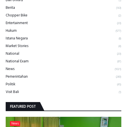
Bali United
(1)
Berita
(143)
Chopper Bike
(2)
Entertainment
(20)
Hukum
(577)
Istana Negara
(8)
Market Stories
(4)
National
(20)
National Exam
(97)
News
(1021)
Pemerintahan
(280)
Politik
(45)
Visit Bali
(1)
FEATURED POST
News