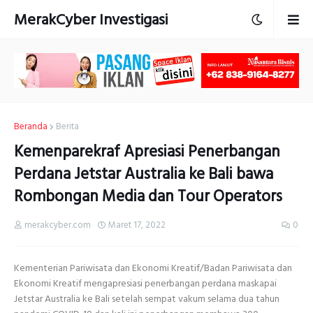
MerakCyber Investigasi
Beranda
Berita
Kemenparekraf Apresiasi Penerbangan
Perdana Jetstar Australia ke Bali bawa
Rombongan Media dan Tour Operators
merakcyber.com
Maret 17, 2022
0
Kementerian Pariwisata dan Ekonomi Kreatif/Badan Pariwisata dan
Ekonomi Kreatif mengapresiasi penerbangan perdana maskapai
Jetstar Australia ke Bali setelah sempat vakum selama dua tahun