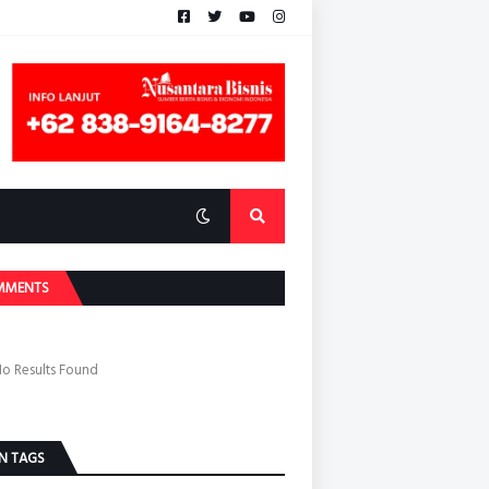
MMENTS
o Results Found
N TAGS