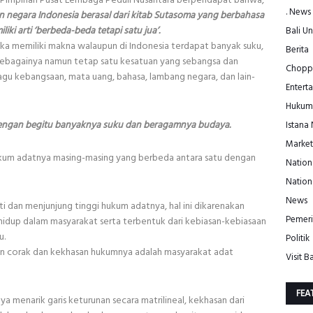
. News
 negara Indonesia berasal dari kitab Sutasoma yang berbahasa
ki arti ‘berbeda-beda tetapi satu jua’.
Bali Un
a memiliki makna walaupun di Indonesia terdapat banyak suku,
Berita
in sebagainya namun tetap satu kesatuan yang sebangsa dan
Choppe
lagu kebangsaan, mata uang, bahasa, lambang negara, dan lain-
Entert
Hukum
dengan begitu banyaknya suku dan beragamnya budaya.
Istana
Market
ukum adatnya masing-masing yang berbeda antara satu dengan
Nation
Nation
News
dan menjunjung tinggi hukum adatnya, hal ini dikarenakan
Pemeri
idup dalam masyarakat serta terbentuk dari kebiasan-kebiasaan
u.
Politik
an corak dan kekhasan hukumnya adalah masyarakat adat
Visit Ba
FEA
menarik garis keturunan secara matrilineal, kekhasan dari