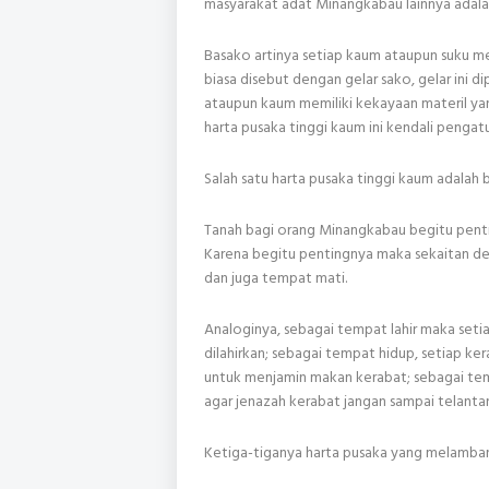
masyarakat adat Minangkabau lainnya adala
Basako artinya setiap kaum ataupun suku me
biasa disebut dengan gelar sako, gelar ini 
ataupun kaum memiliki kekayaan materil yan
harta pusaka tinggi kaum ini kendali penga
Salah satu harta pusaka tinggi kaum adalah 
Tanah bagi orang Minangkabau begitu pent
Karena begitu pentingnya maka sekaitan de
dan juga tempat mati.
Analoginya, sebagai tempat lahir maka seti
dilahirkan; sebagai tempat hidup, setiap ke
untuk menjamin makan kerabat; sebagai te
agar jenazah kerabat jangan sampai telantar
Ketiga-tiganya harta pusaka yang melamba