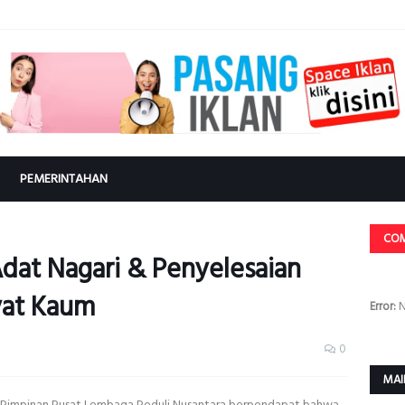
PEMERINTAHAN
CO
dat Nagari & Penyelesaian
yat Kaum
Error:
N
0
MAI
 Pimpinan Pusat Lembaga Peduli Nusantara berpendapat bahwa,