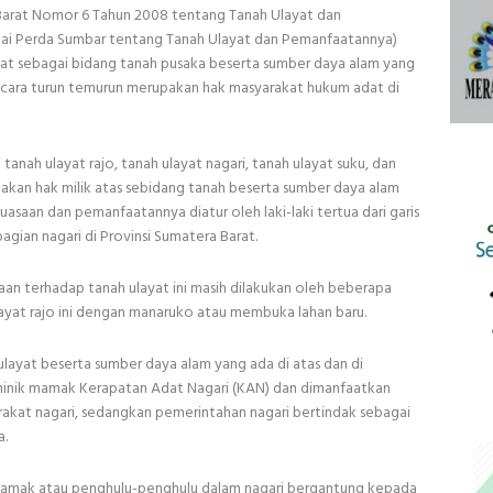
Barat Nomor 6 Tahun 2008 tentang Tanah Ulayat dan
gai Perda Sumbar tentang Tanah Ulayat dan Pemanfaatannya)
yat sebagai bidang tanah pusaka beserta sumber daya alam yang
secara turun temurun merupakan hak masyarakat hukum adat di
anah ulayat rajo, tanah ulayat nagari, tanah ulayat suku, dan
pakan hak milik atas sebidang tanah beserta sumber daya alam
asaan dan pemanfaatannya diatur oleh laki-laki tertua dari garis
bagian nagari di Provinsi Sumatera Barat.
aan terhadap tanah ulayat ini masih dilakukan oleh beberapa
layat rajo ini dengan manaruko atau membuka lahan baru.
 ulayat beserta sumber daya alam yang ada di atas dan di
inik mamak Kerapatan Adat Nagari (KAN) dan dimanfaatkan
akat nagari, sedangkan pemerintahan nagari bertindak sebagai
a.
 mamak atau penghulu-penghulu dalam nagari bergantung kepada