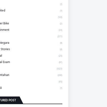
(1)
ited
(1)
(143)
r Bike
(2)
ainment
(20)
(577)
 Negara
(8)
 Stories
(4)
al
(20)
al Exam
(97)
(1021)
ntahan
(280)
(45)
li
(1)
TURED POST