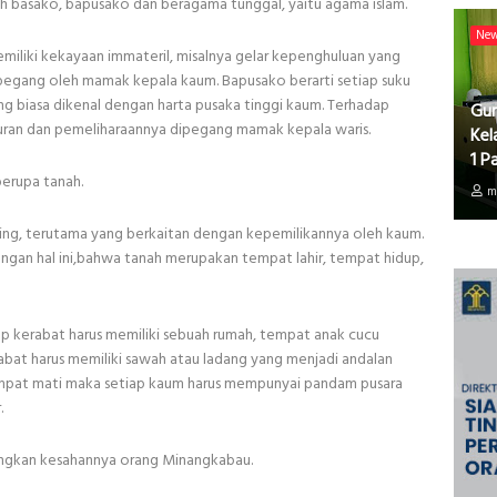
h basako, bapusako dan beragama tunggal, yaitu agama islam.
Ne
miliki kekayaan immateril, misalnya gelar kepenghuluan yang
dipegang oleh mamak kepala kaum. Bapusako berarti setiap suku
g biasa dikenal dengan harta pusaka tinggi kaum. Terhadap
Gur
turan dan pemeliharaannya dipegang mamak kepala waris.
Kel
1 P
berupa tanah.
m
ing, terutama yang berkaitan dengan kepemilikannya oleh kaum.
ngan hal ini,bahwa tanah merupakan tempat lahir, tempat hidup,
ap kerabat harus memiliki sebuah rumah, tempat anak cucu
rabat harus memiliki sawah atau ladang yang menjadi andalan
mpat mati maka setiap kaum harus mempunyai pandam pusara
.
ngkan kesahannya orang Minangkabau.