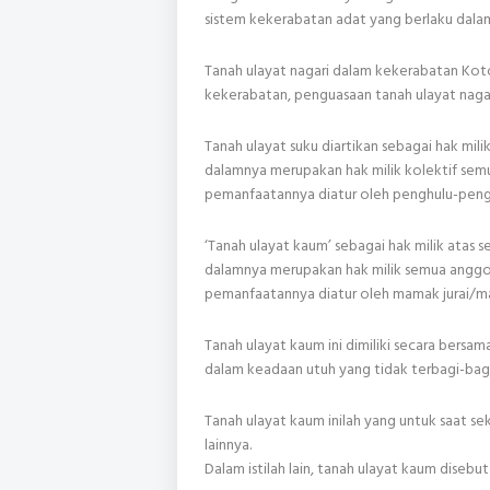
sistem kekerabatan adat yang berlaku dalam
Tanah ulayat nagari dalam kekerabatan Koto
kekerabatan, penguasaan tanah ulayat nagar
Tanah ulayat suku diartikan sebagai hak mil
dalamnya merupakan hak milik kolektif se
pemanfaatannya diatur oleh penghulu-pengh
‘Tanah ulayat kaum’ sebagai hak milik atas 
dalamnya merupakan hak milik semua anggota
pemanfaatannya diatur oleh mamak jurai/ma
Tanah ulayat kaum ini dimiliki secara bersam
dalam keadaan utuh yang tidak terbagi-bagi
Tanah ulayat kaum inilah yang untuk saat s
lainnya.
Dalam istilah lain, tanah ulayat kaum disebu