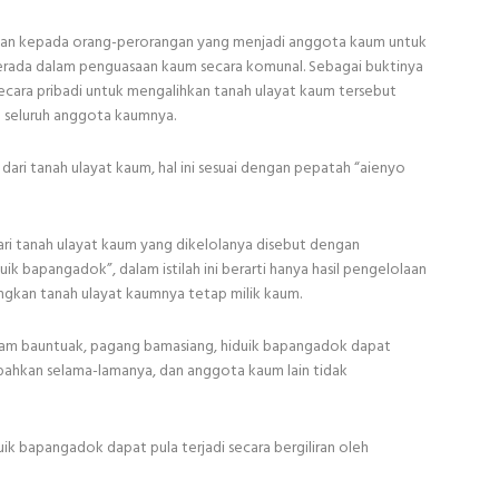
ikan kepada orang-perorangan yang menjadi anggota kaum untuk
 berada dalam penguasaan kaum secara komunal. Sebagai buktinya
ecara pribadi untuk mengalihkan tanah ulayat kaum tersebut
n seluruh anggota kaumnya.
ari tanah ulayat kaum, hal ini sesuai dengan pepatah “aienyo
ri tanah ulayat kaum yang dikelolanya disebut dengan
k bapangadok”, dalam istilah ini berarti hanya hasil pengelolaan
ngkan tanah ulayat kaumnya tetap milik kaum.
am bauntuak, pagang bamasiang, hiduik bapangadok dapat
 bahkan selama-lamanya, dan anggota kaum lain tidak
k bapangadok dapat pula terjadi secara bergiliran oleh