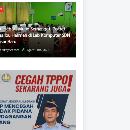
ws
u Hebat, Murid Semangat! Potret
as Ibu Halimah di Lab Komputer SDN
asar Baru
erakcyber.com
Agustus 04, 2026