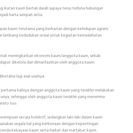
g ikatan kaum bertali darah supaya terus terbina hubungan
njadi harta sumpah setia.
dupan kaum terutama yang berkaitan dengan kehidupan agraris
i lambang kedudukan sosial untuk kegiatan kemaslahatan
an untuk meningkatkan ekonomi kaum/anggota kaum, sebab
 dapat dikelola dan dimanfaatkan oleh anggota kaum.
ketahui lagi asal-usulnya.
 pertama kalinya dengan anggota kaum yang terakhir melakukan
tunya, sehingga oleh anggota kaum terakhir yang menerima
rato tuo.
 perempuan secara kolektif, sedangkan laki-laki dalam kaum
sanakan segala hal yang berkenaan dengan kepentingan
 benda kekayaan kaum serta harkat dan martabat kaum.