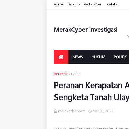
Home
Pedoman Media Siber
Redaksi
MerakCyber Investigasi
NEWS
HUKUM
POLITIK
Beranda
Berita
Peranan Kerapatan A
Sengketa Tanah Ula
merakcyber.com
Mei 01, 2022
Jakarta-
pedulinusantaranews.com
,- Dewan