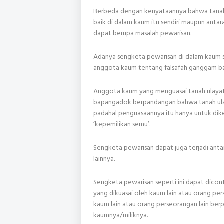
Berbeda dengan kenyataannya bahwa tanah 
baik di dalam kaum itu sendiri maupun antar
dapat berupa masalah pewarisan.
Adanya sengketa pewarisan di dalam kaum 
anggota kaum tentang falsafah ganggam ba
Anggota kaum yang menguasai tanah ulayat
bapangadok berpandangan bahwa tanah ulaya
padahal penguasaannya itu hanya untuk dikel
‘kepemilikan semu’.
Sengketa pewarisan dapat juga terjadi ant
lainnya.
Sengketa pewarisan seperti ini dapat dic
yang dikuasai oleh kaum lain atau orang p
kaum lain atau orang perseorangan lain be
kaumnya/miliknya.